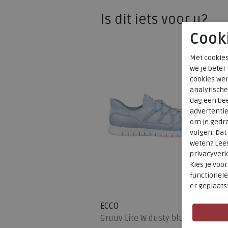
Is dit iets voor u?
Cook
Met cookies
we je beter
cookies wer
analytische
dag een bee
advertenti
om je gedra
volgen. Da
weten? Lee
privacyverk
Kies je voo
functionele
er geplaats
SALE
ECCO
Gruuv Lite W dusty blue