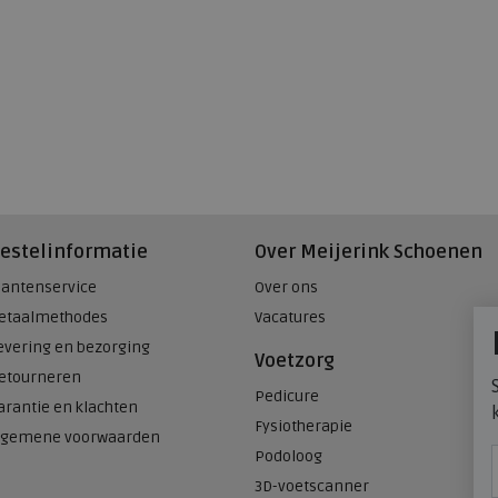
estelinformatie
Over Meijerink Schoenen
lantenservice
Over ons
etaalmethodes
Vacatures
evering en bezorging
Voetzorg
etourneren
Pedicure
arantie en klachten
Fysiotherapie
lgemene voorwaarden
Podoloog
3D-voetscanner