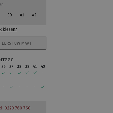
en
39
41
42
k kiezen?
ELMAND
R EERST UW MAAT
orraad
36
37
38
39
41
42
el:
0229 760 760