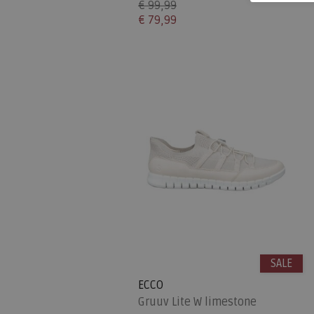
€ 99,99
€ 79,99
SALE
ECCO
Gruuv Lite W limestone