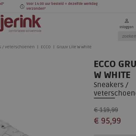
nd*
Voor 14:00 uur besteld = dezelfde werkdag
verzonden*
Inloggen
s / veterschoenen
ECCO
Gruuv Lite W white
ECCO GRU
W WHITE
Sneakers /
veterschoen
€ 119,99
€ 95,99