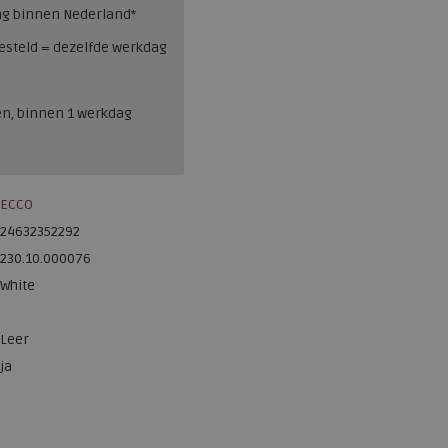
ng binnen Nederland*
esteld = dezelfde werkdag
en, binnen 1 werkdag
ECCO
24632352292
230.10.000076
White
Leer
ja