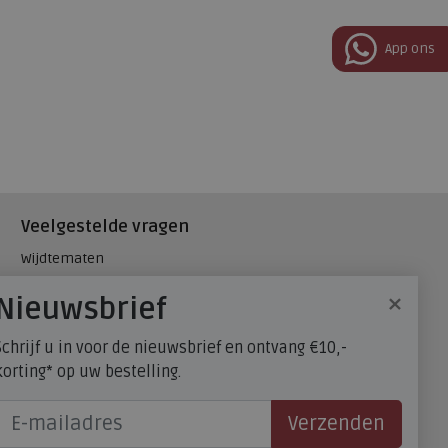
App ons
Veelgestelde vragen
Wijdtematen
Hielspoor
×
Nieuwsbrief
Maatadvies, wat is mijn
schoenmaat?
Schrijf u in voor de nieuwsbrief en ontvang €10,-
FitFlop - maatadvies
korting* op uw bestelling.
Verzenden