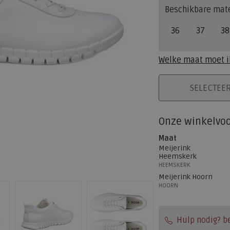
Beschikbare mat
36
37
38
Welke maat moet i
PLAATS IN WINK
SELECTEE
Onze winkelvo
Maat
Meijerink
Heemskerk
HEEMSKERK
Meijerink Hoorn
HOORN
Hulp nodig? b