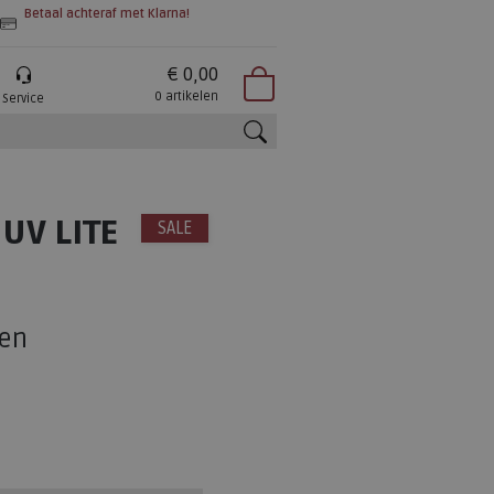
Betaal achteraf met Klarna!
€ 0,00
0 artikelen
Service
zoeken
UV LITE
SALE
en