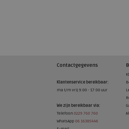
Contactgegevens
B
K
Klantenservice bereikbaar:
B
ma t/m vrij 9:00 - 17:00 uur
L
R
We zijn bereikbaar via:
G
Telefoon
0229 760 760
A
WhatsApp
06 16385446
E-mail