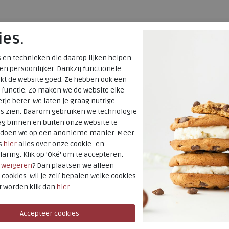
ies.
 en technieken die daarop lijken helpen
 en persoonlijker. Dankzij functionele
kt de website goed. Ze hebben ook een
 functie. Zo maken we de website elke
tje beter. We laten je graag nuttige
es zien. Daarom gebruiken we technologie
g binnen en buiten onze website te
t doen we op een anonieme manier. Meer
s
hier
alles over onze cookie- en
laring. Klik op 'Oké' om te accepteren.
r
weigeren
? Dan plaatsen we alleen
 cookies. Wil je zelf bepalen welke cookies
t worden klik dan
hier
.
ECCO
Gruuv Lite W dual fit dusty