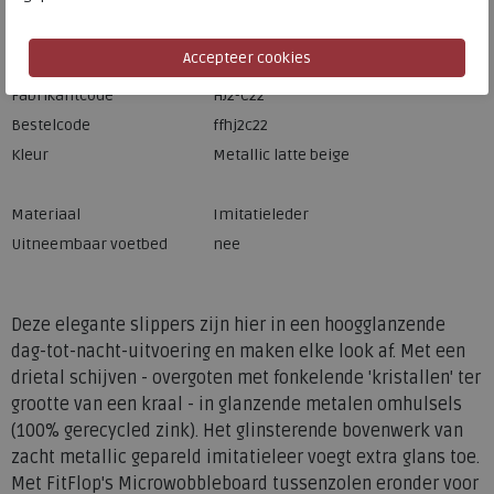
Merk
FitFlop
Fabrikantcode
HJ2-C22
Bestelcode
ffhj2c22
Kleur
Metallic latte beige
Materiaal
Imitatieleder
Uitneembaar voetbed
nee
Deze elegante slippers zijn hier in een hoogglanzende
dag-tot-nacht-uitvoering en maken elke look af. Met een
drietal schijven - overgoten met fonkelende 'kristallen' ter
grootte van een kraal - in glanzende metalen omhulsels
(100% gerecycled zink). Het glinsterende bovenwerk van
zacht metallic gepareld imitatieleer voegt extra glans toe.
Met FitFlop's Microwobbleboard tussenzolen eronder voor