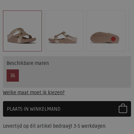
Beschikbare maten
36
Welke maat moet ik kiezen?
PLAATS IN WINKELMAND
SELECTEER EERST UW MAAT
Levertijd op dit artikel bedraagt 3-5 werkdagen.