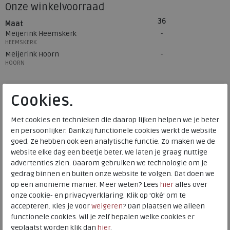
Onze winkelvoorraad
36
Maat
Meijerink Heemskerk
HEEMSKERK
Meijerink Hoorn
HOORN
Cookies.
Hulp nodig? bel:
0229 760 760
Gratis verzending binnen Nederland*
Met cookies en technieken die daarop lijken helpen we je beter
en persoonlijker. Dankzij functionele cookies werkt de website
Voor 14:00 uur besteld = dezelfde werkdag verzonden*
goed. Ze hebben ook een analytische functie. Zo maken we de
Altijd retourneren, binnen 1 werkdag terugbetaald
website elke dag een beetje beter. We laten je graag nuttige
advertenties zien. Daarom gebruiken we technologie om je
gedrag binnen en buiten onze website te volgen. Dat doen we
Alternatieve kleuren
op een anonieme manier. Meer weten? Lees
hier
alles over
onze cookie- en privacyverklaring. Klik op 'Oké' om te
accepteren. Kies je voor
weigeren
? Dan plaatsen we alleen
functionele cookies. Wil je zelf bepalen welke cookies er
geplaatst worden klik dan
hier
.