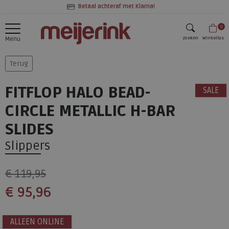
Betaal achteraf met Klarna!
0
zoeken
Winkeltas
Menu
zoeken
Terug
FITFLOP HALO BEAD-
SALE
CIRCLE METALLIC H-BAR
SLIDES
Slippers
€ 119,95
€ 95,96
ALLEEN ONLINE