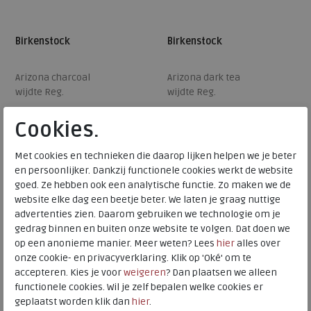
Birkenstock
Birkenstock
Arizona charcoal
Arizona dark tea
wijdte Reg.
wijdte Reg.
€ 119,95
€ 119,95
Cookies.
€ 95,96
€ 95,96
Beschikbare maten
Beschikbare maten
Met cookies en technieken die daarop lijken helpen we je beter
en persoonlijker. Dankzij functionele cookies werkt de website
39
40
43
44
40
goed. Ze hebben ook een analytische functie. Zo maken we de
website elke dag een beetje beter. We laten je graag nuttige
advertenties zien. Daarom gebruiken we technologie om je
gedrag binnen en buiten onze website te volgen. Dat doen we
op een anonieme manier. Meer weten? Lees
hier
alles over
onze cookie- en privacyverklaring. Klik op 'Oké' om te
accepteren. Kies je voor
weigeren
? Dan plaatsen we alleen
functionele cookies. Wil je zelf bepalen welke cookies er
geplaatst worden klik dan
hier
.