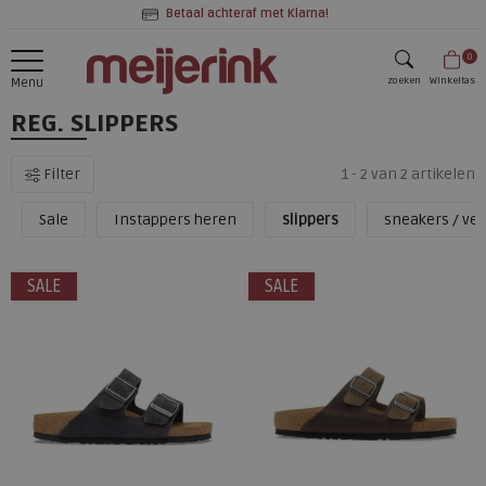
Betaal achteraf met Klarna!
0
zoeken
Winkeltas
Menu
REG. SLIPPERS
zoeken
Filter
1 - 2 van 2 artikelen
Sale
Instappers heren
slippers
sneakers / ve
SALE
SALE