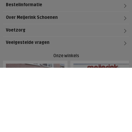
Bestelinformatie
Over Meijerink Schoenen
Voetzorg
Veelgestelde vragen
Onze winkels
Meijerink Hoorn
Meijerink Heemskerk
Nieuwsteeg 39
Deutzstraat 21 A
1621 EC, Hoorn
1961 NS, Heemskerk
0229-296675
0251-446006