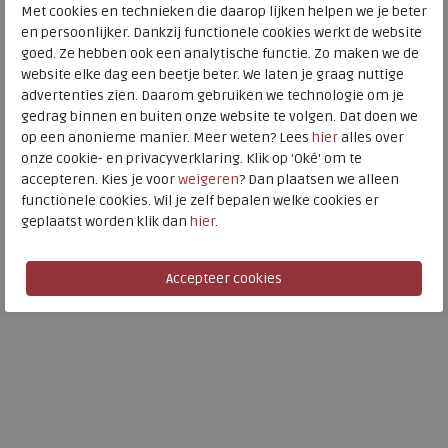
Met cookies en technieken die daarop lijken helpen we je beter
en persoonlijker. Dankzij functionele cookies werkt de website
goed. Ze hebben ook een analytische functie. Zo maken we de
website elke dag een beetje beter. We laten je graag nuttige
Ara
ECCO
advertenties zien. Daarom gebruiken we technologie om je
gedrag binnen en buiten onze website te volgen. Dat doen we
Vicenza black
Sculptured 45 black
op een anonieme manier. Meer weten? Lees
hier
alles over
wijdte Wijdtemaat G
onze cookie- en privacyverklaring. Klik op 'Oké' om te
accepteren. Kies je voor
weigeren
? Dan plaatsen we alleen
€ 119,95
€ 129,99
functionele cookies. Wil je zelf bepalen welke cookies er
€ 71,97
€ 77,99
geplaatst worden klik dan
hier
.
Beschikbare maten
Beschikbare maten
4,5
8
37
42