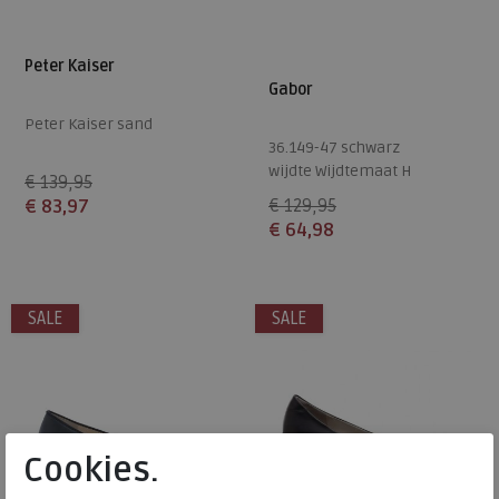
Peter Kaiser
Gabor
Peter Kaiser sand
36.149-47 schwarz
wijdte Wijdtemaat H
€ 139,95
€ 83,97
€ 129,95
€ 64,98
Beschikbare maten
Beschikbare maten
5
5,5
7,5
3,5
SALE
SALE
Cookies.