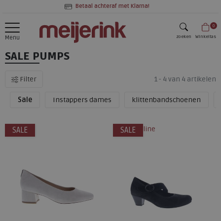
Betaal achteraf met Klarna!
0
zoeken
Winkeltas
Menu
SALE PUMPS
zoeken
Filter
1 - 4 van 4 artikelen
Sale
Instappers dames
klittenbandschoenen
alleen online
SALE
SALE