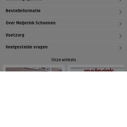
Bestelinformatie
Over Meijerink Schoenen
Voetzorg
Veelgestelde vragen
Onze winkels
Meijerink Hoorn
Meijerink Heemskerk
Nieuwsteeg 39
Deutzstraat 21 A