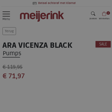
Betaal achteraf met Klarna!
0
zoeken
Winkeltas
Menu
zoeken
Terug
ARA VICENZA BLACK
SALE
Pumps
€ 119,95
€ 71,97