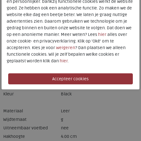
en persoonlijker. Dankzij functionele cookies werkt de website
goed. Ze hebben ook een analytische functie. Zo maken we de
website elke dag een beetje beter. We laten je graag nuttige
Hulp nodig? bel:
0229 760 760
advertenties zien. Daarom gebruiken we technologie om je
gedrag binnen en buiten onze website te volgen. Dat doen we
Gratis verzending binnen Nederland*
op een anonieme manier. Meer weten? Lees
hier
alles over
Voor 14:00 uur besteld = dezelfde werkdag verzonden*
onze cookie- en privacyverklaring. Klik op 'Oké' om te
accepteren. Kies je voor
weigeren
? Dan plaatsen we alleen
Altijd retourneren, binnen 1 werkdag terugbetaald
functionele cookies. Wil je zelf bepalen welke cookies er
geplaatst worden klik dan
hier
.
Merk
Ara
Fabrikantcode
1216601-17
Bestelcode
250.01.000001
Kleur
Black
Materiaal
Leer
Wijdtemaat
g
Uitneembaar voetbed
nee
Hakhoogte
4.00 cm