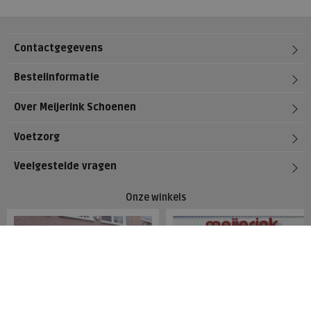
Contactgegevens
Bestelinformatie
Over Meijerink Schoenen
Voetzorg
Veelgestelde vragen
Onze winkels