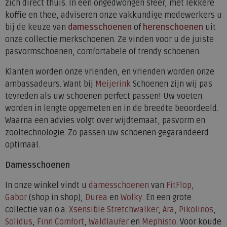
zich direct thuis. In een ongedwongen sfeer, met lekkere
koffie en thee, adviseren onze vakkundige medewerkers u
bij de keuze van
damesschoenen
of
herenschoenen
uit
onze collectie merkschoenen. Ze vinden voor u de juiste
pasvormschoenen, comfortabele of trendy schoenen.
Klanten worden onze vrienden, en vrienden worden onze
ambassadeurs. Want bij
Meijerink
Schoenen zijn wij pas
tevreden als uw schoenen perfect passen! Uw voeten
worden in lengte opgemeten en in de breedte beoordeeld.
Waarna een advies volgt over wijdtemaat, pasvorm en
zooltechnologie. Zo passen uw schoenen gegarandeerd
optimaal.
Damesschoenen
In onze winkel vindt u
damesschoenen
van
FitFlop
,
Gabor
(shop in shop),
Durea
en
Wolky
. En een grote
collectie van o.a.
Xsensible Stretchwalker
,
Ara
,
Pikolinos
,
Solidus
,
Finn Comfort
,
Waldlaufer
en
Mephisto
. Voor koude