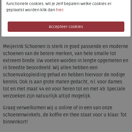
functionele cookies. Wil je zelf bepalen welke cookies er
wereld, de
Joya schoenen
een uitkomst. U
geplaatst worden klik dan
hier
.
vindt bij Meijerink Schoenen ook de
grootste online
FitFlop collectie
van Nederland in onze complete FitFlop
shop-in-shop. Kortom, Meijerink Schoenen biedt u een
enorme collectie merkschoenen!
Meijerink Schoenen is sterk in goed passende en moderne
schoenen van de betere merken, van hele smalle tot
extreem brede. Uw voeten worden in lengte opgemeten en
in breedte beoordeeld. Wij allen hebben een
schoenvakopleiding gehad en hebben hiervoor de nodige
kennis. Ook is aan grote maten gedacht, n.l. voor dames
tot en met maat 44 en voor heren tot en met 49. Speciale
verzoeken zijn natuurlijk altijd mogelijk.
Graag verwelkomen wij u online of in een van onze
schoenenwinkels...de koffie en thee staat voor u klaar. Tot
binnenkort!