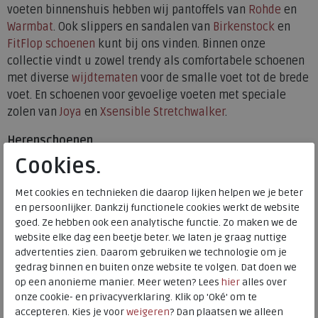
voeten binnenshuis hebben wij pantoffels van
Rohde
en
Warmbat
. Ook slippers en sandalen van
Birkenstock
en
FitFlop schoenen
kunt bij ons vinden. Binnen onze
collectie vindt u zowel trendy als comfortabele schoenen
met diverse
wijdtematen
voor de smalle voet tot de brede
voet. En schoenen voor gevoelige voeten met speciale
zolen van
Joya
en
Xsensible Stretchwalker
.
Herenschoenen
Cookies.
Bij Meijerink presenteren wij u herenschoenen van
Australian
,
Clarks
,
Mephisto
en
Pikolinos
. Wij zijn zelfs
Met cookies en technieken die daarop lijken helpen we je beter
Xsensible Stretchwalker
premium dealer! Ook hebben wij
en persoonlijker. Dankzij functionele cookies werkt de website
een ruime keuze in
pantoffels
van de merken
Rohde
en
goed. Ze hebben ook een analytische functie. Zo maken we de
Warmbat
Kortom een grote keuze in herenschoenen van
website elke dag een beetje beter. We laten je graag nuttige
advertenties zien. Daarom gebruiken we technologie om je
topkwaliteit.
gedrag binnen en buiten onze website te volgen. Dat doen we
Hebt u last van
hielspoor
, peesplaatontsteking of belast u
op een anonieme manier. Meer weten? Lees
hier
alles over
onze cookie- en privacyverklaring. Klik op 'Oké' om te
uw voeten intensief? Hebt u gevoelige voeten of moeilijke
accepteren. Kies je voor
weigeren
? Dan plaatsen we alleen
voeten? Dan zijn de meest dempende schoenen ter