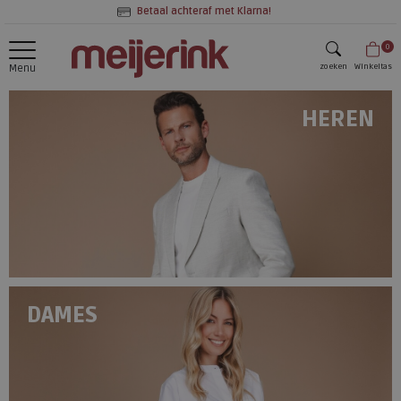
Betaal achteraf met Klarna!
0
zoeken
Winkeltas
Menu
zoeken
HEREN
DAMES