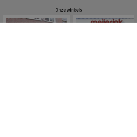
Onze winkels
Meijerink Hoorn
Meijerink Heemskerk
Nieuwsteeg 39
Deutzstraat 21 A
1621 EC, Hoorn
1961 NS, Heemskerk
0229-296675
0251-446006
Betaalmogelijkheden