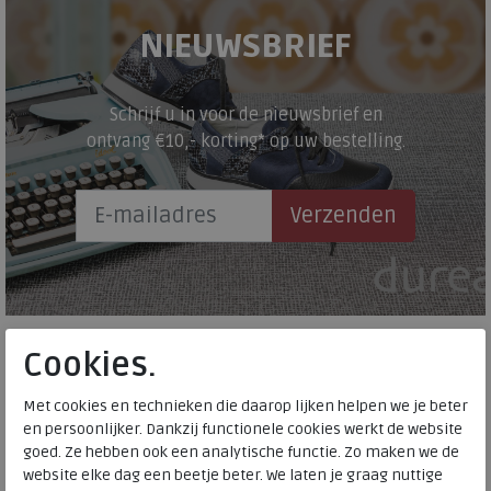
NIEUWSBRIEF
Schrijf u in voor de nieuwsbrief en
ontvang €10,- korting* op uw bestelling.
Verzenden
ONZE MERKEN
Cookies.
Kies uw favoriete merk
Met cookies en technieken die daarop lijken helpen we je beter
en persoonlijker. Dankzij functionele cookies werkt de website
Damesschoenen
goed. Ze hebben ook een analytische functie. Zo maken we de
Birkenstock
website elke dag een beetje beter. We laten je graag nuttige
Dolomite