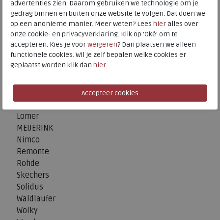
advertenties zien. Daarom gebruiken we technologie om je
Durea
gedrag binnen en buiten onze website te volgen. Dat doen we
ECCO
op een anonieme manier. Meer weten? Lees
hier
alles over
Extra4
onze cookie- en privacyverklaring. Klik op 'Oké' om te
accepteren. Kies je voor
weigeren
? Dan plaatsen we alleen
Finn Comfort
functionele cookies. Wil je zelf bepalen welke cookies er
FitFlop
geplaatst worden klik dan
hier
.
Gabor
Gabor Rollingsoft
Josef Seibel
Joya
Lomer
MEIJERINK
Nimco
Remonte
Rohde
Skechers
Solidus
Waldlaufer
Wolky