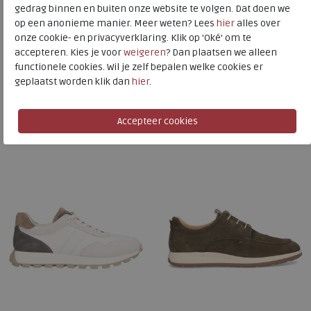
Toon alles van
Berkelmans
gedrag binnen en buiten onze website te volgen. Dat doen we
op een anonieme manier. Meer weten? Lees
hier
alles over
Naar alle
sneakers / veterschoenen
onze cookie- en privacyverklaring. Klik op 'Oké' om te
accepteren. Kies je voor
weigeren
? Dan plaatsen we alleen
Naar alle
Berkelmans sneakers / veterschoenen
functionele cookies. Wil je zelf bepalen welke cookies er
geplaatst worden klik dan
hier
.
Is dit iets voor u?