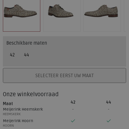
Beschikbare maten
42
44
PLAATS IN WINKELMAND
SELECTEER EERST UW MAAT
Onze winkelvoorraad
42
44
Maat
Meijerink Heemskerk
HEEMSKERK
Meijerink Hoorn
HOORN