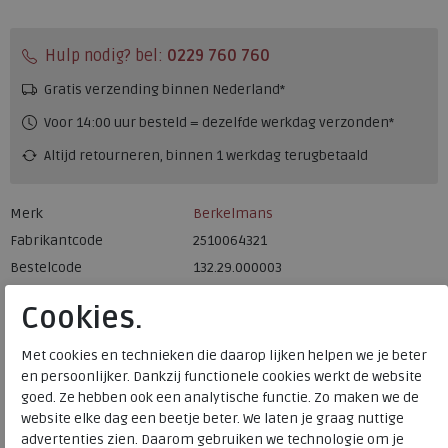
Hulp nodig? bel:
0229 760 760
Gratis verzending binnen Nederland*
Voor 14:00 uur besteld = dezelfde werkdag verzonden*
Altijd retourneren, binnen 1 werkdag terugbetaald
Merk
Berkelmans
Fabrikantcode
2510064321
Bestelcode
132.29.000003
Kleur
Brown
Cookies.
Uitneembaar voetbed
ja
Met cookies en technieken die daarop lijken helpen we je beter
en persoonlijker. Dankzij functionele cookies werkt de website
goed. Ze hebben ook een analytische functie. Zo maken we de
website elke dag een beetje beter. We laten je graag nuttige
Berkelmans
advertenties zien. Daarom gebruiken we technologie om je