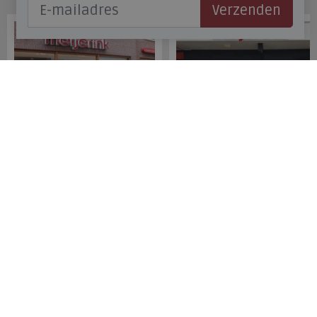
Onze winkels
Verzenden
Meijerink Hoorn
Meijerink Heemskerk
Nieuwsteeg 39
Deutzstraat 21 A
1621 EC, Hoorn
1961 NS, Heemskerk
0229-296675
0251-446006
Betaalmogelijkheden