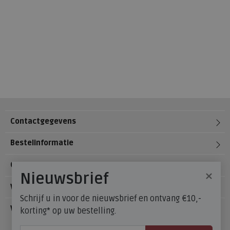
Contactgegevens
Bestelinformatie
Over Meijerink Schoenen
×
Nieuwsbrief
Voetzorg
Schrijf u in voor de nieuwsbrief en ontvang €10,-
Veelgestelde vragen
korting* op uw bestelling.