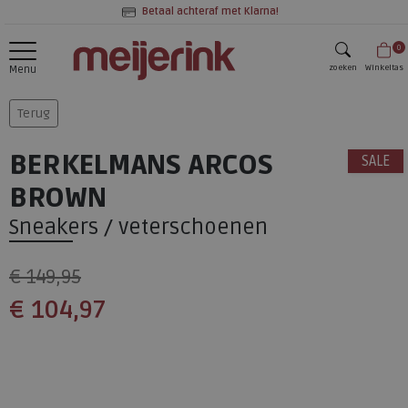
Betaal achteraf met Klarna!
0
zoeken
Winkeltas
Menu
zoeken
Terug
BERKELMANS ARCOS
SALE
BROWN
Sneakers / veterschoenen
€ 149,95
€ 104,97