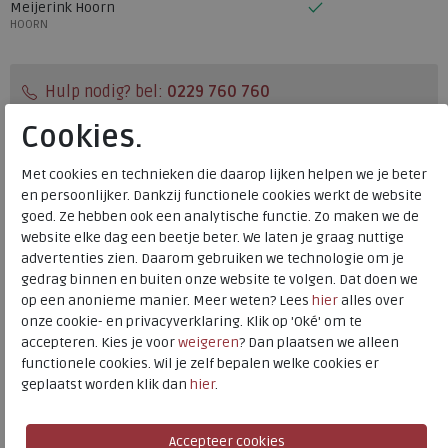
Meijerink Hoorn
HOORN
Hulp nodig? bel:
0229 760 760
Gratis verzending binnen Nederland*
Cookies.
Voor 14:00 uur besteld = dezelfde werkdag verzonden*
Met cookies en technieken die daarop lijken helpen we je beter
Altijd retourneren, binnen 1 werkdag terugbetaald
en persoonlijker. Dankzij functionele cookies werkt de website
goed. Ze hebben ook een analytische functie. Zo maken we de
website elke dag een beetje beter. We laten je graag nuttige
Merk
Berkelmans
advertenties zien. Daarom gebruiken we technologie om je
Fabrikantcode
242BELT298
gedrag binnen en buiten onze website te volgen. Dat doen we
op een anonieme manier. Meer weten? Lees
hier
alles over
Bestelcode
840.79.000001
onze cookie- en privacyverklaring. Klik op 'Oké' om te
Kleur
Grey/brown
accepteren. Kies je voor
weigeren
? Dan plaatsen we alleen
functionele cookies. Wil je zelf bepalen welke cookies er
geplaatst worden klik dan
hier
.
Berkelmans