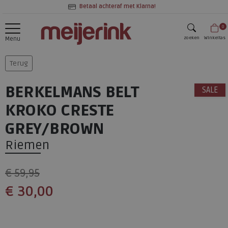
Betaal achteraf met Klarna!
0
zoeken
Winkeltas
Menu
zoeken
Terug
BERKELMANS BELT
SALE
KROKO CRESTE
GREY/BROWN
Riemen
€ 59,95
€ 30,00