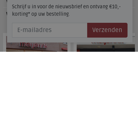
Voetzorg
Schrijf u in voor de nieuwsbrief en ontvang €10,-
korting* op uw bestelling.
Veelgestelde vragen
Onze winkels
Verzenden
Meijerink Hoorn
Meijerink Heemskerk
Nieuwsteeg 39
Deutzstraat 21 A
1621 EC, Hoorn
1961 NS, Heemskerk
0229-296675
0251-446006
Betaalmogelijkheden