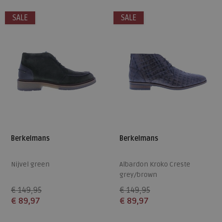
45
41
45
46
SALE
SALE
Berkelmans
Berkelmans
Nijvel green
Albardon Kroko Creste
grey/brown
€ 149,95
€ 149,95
€ 89,97
€ 89,97
Beschikbare maten
Beschikbare maten