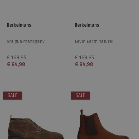
Berkelmans
Berkelmans
Antigua mahogany
Levin Earth naturel
€ 169,95
€ 169,95
€ 84,98
€ 84,98
Beschikbare maten
Beschikbare maten
42
45
46
41
42
43
45
SALE
SALE