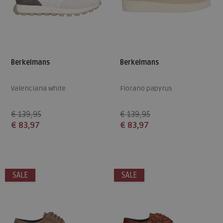
Berkelmans
Berkelmans
Valenciana white
Fiorano papyrus
€ 139,95
€ 139,95
€ 83,97
€ 83,97
Beschikbare maten
Beschikbare maten
41
42
43
44
41
SALE
SALE