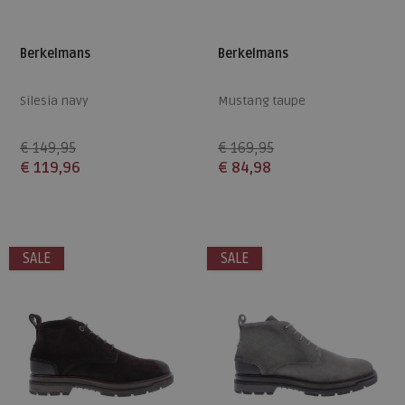
Berkelmans
Berkelmans
Silesia navy
Mustang taupe
€ 149,95
€ 169,95
€ 119,96
€ 84,98
Beschikbare maten
Beschikbare maten
43
43
44
46
SALE
SALE