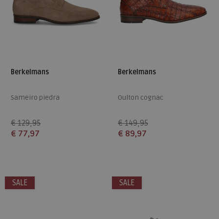
Berkelmans
Berkelmans
Sameiro piedra
Oulton cognac
€ 129,95
€ 149,95
€ 77,97
€ 89,97
Beschikbare maten
Beschikbare maten
42
44
40
41
44
46
SALE
SALE