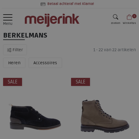
Betaal achteraf met Klarna!
0
zoeken
Winkeltas
Menu
BERKELMANS
zoeken
Filter
1 - 22 van 22 artikelen
Heren
Accessoires
SALE
SALE