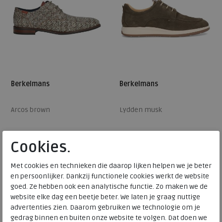
Berkelmans
Berkelmans
Arcos brown
Lydden musk
€ 149,95
€ 139,95
Cookies.
€ 89,97
€ 83,97
Beschikbare maten
Beschikbare maten
Met cookies en technieken die daarop lijken helpen we je beter
en persoonlijker. Dankzij functionele cookies werkt de website
42
44
42
45
46
goed. Ze hebben ook een analytische functie. Zo maken we de
SALE
SALE
website elke dag een beetje beter. We laten je graag nuttige
advertenties zien. Daarom gebruiken we technologie om je
gedrag binnen en buiten onze website te volgen. Dat doen we