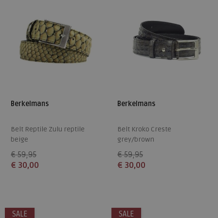
Berkelmans
Berkelmans
Belt Reptile Zulu reptile
Belt Kroko Creste
beige
grey/brown
€ 59,95
€ 59,95
€ 30,00
€ 30,00
Beschikbare maten
Beschikbare maten
115
115
SALE
SALE