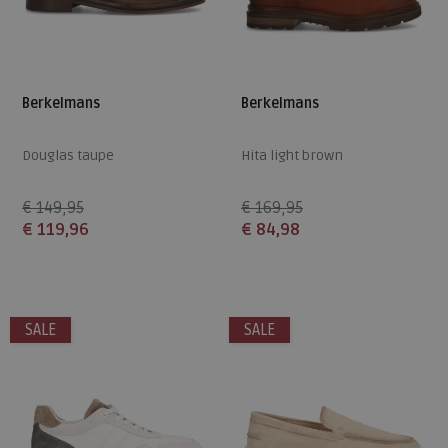
Berkelmans
Berkelmans
Douglas taupe
Hita light brown
€ 149,95
€ 169,95
€ 119,96
€ 84,98
Beschikbare maten
Beschikbare maten
44
45
46
41
45
SALE
SALE