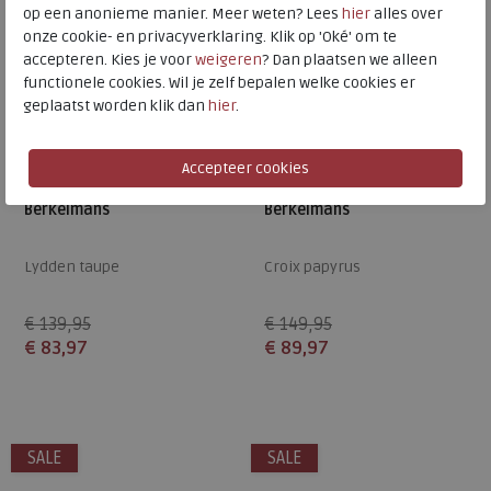
op een anonieme manier. Meer weten? Lees
hier
alles over
onze cookie- en privacyverklaring. Klik op 'Oké' om te
accepteren. Kies je voor
weigeren
? Dan plaatsen we alleen
functionele cookies. Wil je zelf bepalen welke cookies er
geplaatst worden klik dan
hier
.
Berkelmans
Berkelmans
Lydden taupe
Croix papyrus
€ 139,95
€ 149,95
€ 83,97
€ 89,97
Beschikbare maten
Beschikbare maten
41
41
45
46
SALE
SALE