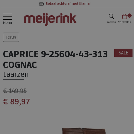
Betaal achteraf met Klarna!
0
zoeken
Winkeltas
Menu
zoeken
Terug
CAPRICE 9-25604-43-313
SALE
COGNAC
Laarzen
€ 149,95
€ 89,97