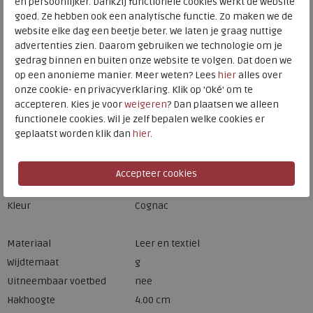
en persoonlijker. Dankzij functionele cookies werkt de website
goed. Ze hebben ook een analytische functie. Zo maken we de
website elke dag een beetje beter. We laten je graag nuttige
Hulp nodig? bel:
0229 760 760
advertenties zien. Daarom gebruiken we technologie om je
gedrag binnen en buiten onze website te volgen. Dat doen we
Gratis verzending binnen Nederland*
op een anonieme manier. Meer weten? Lees
hier
alles over
Voor 14:00 uur besteld = dezelfde werkdag verzonden*
onze cookie- en privacyverklaring. Klik op 'Oké' om te
accepteren. Kies je voor
weigeren
? Dan plaatsen we alleen
Altijd retourneren, binnen 1 werkdag terugbetaald
functionele cookies. Wil je zelf bepalen welke cookies er
geplaatst worden klik dan
hier
.
Merk
Caprice
Fabrikantcode
9-25604-43-313
Bestelcode
277.26.000001
Kleur
Cognac
Materiaal
Leer en textiel
Wijdtemaat
g
Uitneembaar voetbed
nee
Hakhoogte
4.00 cm