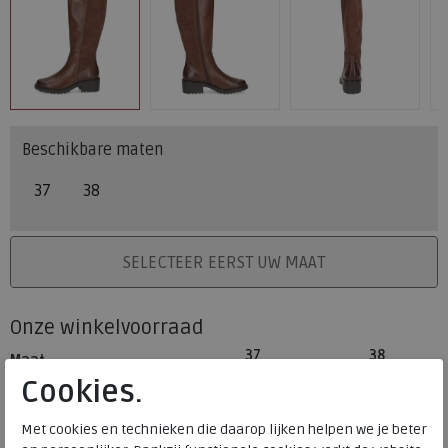
Beschikbare maten
37
38
PLAATS IN WINKELMAND
SELECTEER EERST UW MAAT
Onze winkelvoorraad
37
38
Maat
Meijerink Heemskerk
Cookies.
HEEMSKERK
Meijerink Hoorn
Met cookies en technieken die daarop lijken helpen we je beter
HOORN