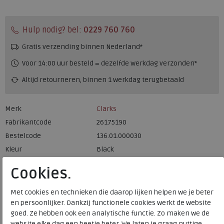
Hulp nodig? bel:
0229 760 760
Gratis verzending binnen Nederland*
Voor 14:00 uur besteld = dezelfde werkdag verzonden*
Altijd retourneren, binnen 1 werkdag terugbetaald
Merk
Clarks
Fabrikantcode
26175190
Bestelcode
136.01.000030
Kleur
Black
Cookies.
Materiaal
Leer
Wijdtemaat
h
Met cookies en technieken die daarop lijken helpen we je beter
en persoonlijker. Dankzij functionele cookies werkt de website
Uitneembaar voetbed
ja
goed. Ze hebben ook een analytische functie. Zo maken we de
website elke dag een beetje beter. We laten je graag nuttige