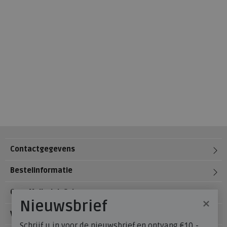
Contactgegevens
Bestelinformatie
Over Meijerink Schoenen
×
Nieuwsbrief
Voetzorg
Schrijf u in voor de nieuwsbrief en ontvang €10,-