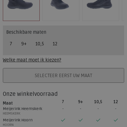
Beschikbare maten
7
9+
10,5
12
Welke maat moet ik kiezen?
PLAATS IN WINKELMAND
SELECTEER EERST UW MAAT
Onze winkelvoorraad
7
9+
10,5
12
Maat
Meijerink Heemskerk
HEEMSKERK
Meijerink Hoorn
HOORN