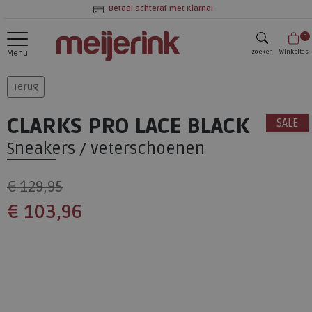
Betaal achteraf met Klarna!
0
zoeken
Winkeltas
Menu
zoeken
Terug
CLARKS PRO LACE BLACK
SALE
Sneakers / veterschoenen
€ 129,95
€ 103,96