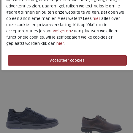
advertenties zien. Daarom gebruiken we technologie om je
Clarks
gedrag binnen en buiten onze website te volgen. Dat doen we
op een anonieme manier. Meer weten? Lees
hier
alles over
Toon alles van
Clarks
onze cookie- en privacyverklaring. Klik op 'Oké' om te
Naar alle
sneakers / veterschoenen
accepteren. Kies je voor
weigeren
? Dan plaatsen we alleen
functionele cookies. Wil je zelf bepalen welke cookies er
Naar alle
Clarks sneakers / veterschoenen
geplaatst worden klik dan
hier
.
Is dit iets voor u?