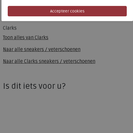
Hakhoogte
1.50 cm
Clarks
Toon alles van
Clarks
Naar alle
sneakers / veterschoenen
Naar alle
Clarks sneakers / veterschoenen
Is dit iets voor u?