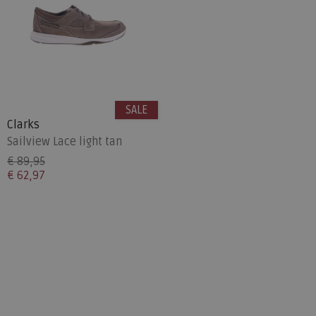
SALE
Clarks
Sailview Lace light tan
€ 89,95
€ 62,97