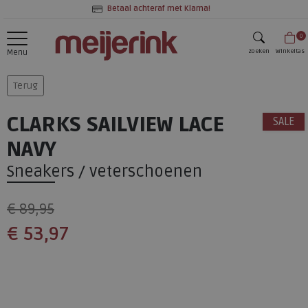
Betaal achteraf met Klarna!
0
zoeken
Winkeltas
Menu
zoeken
Terug
CLARKS SAILVIEW LACE
SALE
NAVY
Sneakers / veterschoenen
€ 89,95
€ 53,97