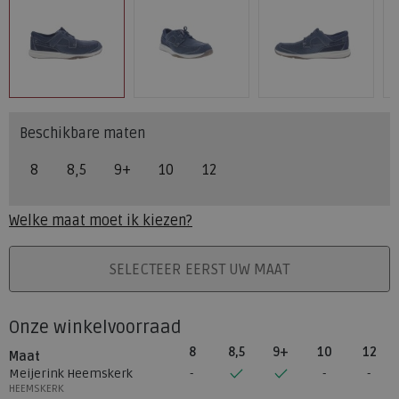
Beschikbare maten
8
8,5
9+
10
12
Welke maat moet ik kiezen?
PLAATS IN WINKELMAND
SELECTEER EERST UW MAAT
Onze winkelvoorraad
8
8,5
9+
10
12
Maat
Meijerink Heemskerk
HEEMSKERK