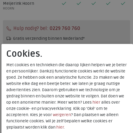
Meijerink Hoorn
HOORN
Hulp nodig? bel:
0229 760 760
Gratis verzending binnen Nederland*
Voor 14:00 uur besteld = dezelfde werkdag verzonden*
Cookies.
Altijd retourneren, binnen 1 werkdag terugbetaald
Met cookies en technieken die daarop lijken helpen we je beter
en persoonlijker. Dankzij functionele cookies werkt de website
Merk
Clarks
goed. Ze hebben ook een analytische functie. Zo maken we de
Fabrikantcode
26176972
website elke dag een beetje beter. We laten je graag nuttige
advertenties zien. Daarom gebruiken we technologie om je
Bestelcode
136.68.000053
gedrag binnen en buiten onze website te volgen. Dat doen we
Kleur
Navy
op een anonieme manier. Meer weten? Lees
hier
alles over
onze cookie- en privacyverklaring. Klik op 'Oké' om te
accepteren. Kies je voor
weigeren
? Dan plaatsen we alleen
Materiaal
Suede
functionele cookies. Wil je zelf bepalen welke cookies er
Wijdtemaat
g
geplaatst worden klik dan
hier
.
Uitneembaar voetbed
nee