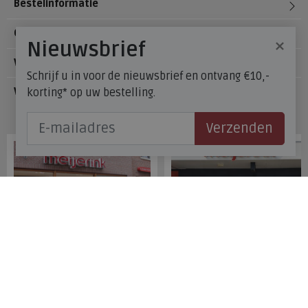
Bestelinformatie
Over Meijerink Schoenen
×
Nieuwsbrief
Voetzorg
Schrijf u in voor de nieuwsbrief en ontvang €10,-
korting* op uw bestelling.
Veelgestelde vragen
Onze winkels
Verzenden
Meijerink Hoorn
Meijerink Heemskerk
Nieuwsteeg 39
Deutzstraat 21 A
1621 EC, Hoorn
1961 NS, Heemskerk
0229-296675
0251-446006