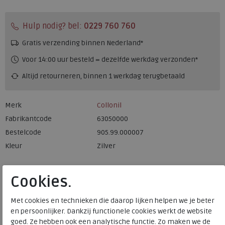
Hulp nodig? bel:
0229 760 760
Gratis verzending binnen Nederland*
Voor 14:00 uur besteld = dezelfde werkdag verzonden*
Altijd retourneren, binnen 1 werkdag terugbetaald
Merk
Collonil
Fabrikantcode
63050000
Bestelcode
905.99.000007
Kleur
Zilver
Cookies.
Een handig hulpmiddel voor het aantrekken van je
Met cookies en technieken die daarop lijken helpen we je beter
schoenen. Deze schoenlepel is gemaakt van nikkel en is
en persoonlijker. Dankzij functionele cookies werkt de website
52 cm lang.
goed. Ze hebben ook een analytische functie. Zo maken we de