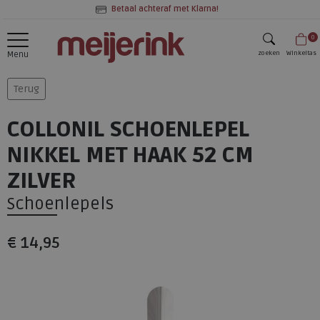
Betaal achteraf met Klarna!
0
zoeken
Winkeltas
Menu
zoeken
Terug
COLLONIL SCHOENLEPEL
NIKKEL MET HAAK 52 CM
ZILVER
Schoenlepels
€ 14,95