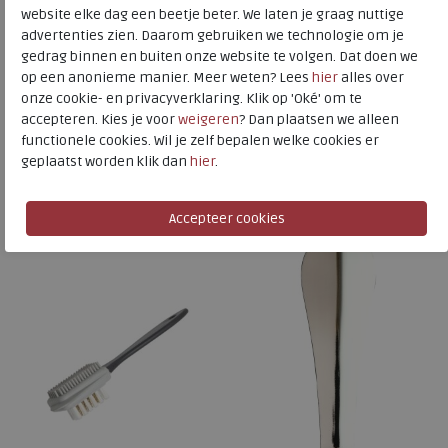
website elke dag een beetje beter. We laten je graag nuttige
Toon alles van
Collonil
advertenties zien. Daarom gebruiken we technologie om je
gedrag binnen en buiten onze website te volgen. Dat doen we
Naar alle
schoenlepels
op een anonieme manier. Meer weten? Lees
hier
alles over
onze cookie- en privacyverklaring. Klik op 'Oké' om te
Naar alle
Collonil schoenlepels
accepteren. Kies je voor
weigeren
? Dan plaatsen we alleen
functionele cookies. Wil je zelf bepalen welke cookies er
geplaatst worden klik dan
hier
.
Is dit iets voor u?