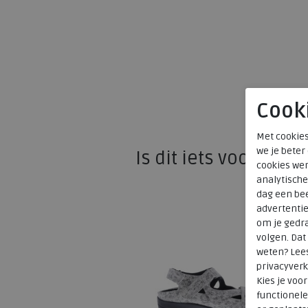
Cook
Met cookies
we je beter
Is dit iets voor u?
cookies wer
analytische
dag een bee
advertenti
om je gedra
volgen. Da
weten? Lee
privacyverk
Kies je voo
functionele