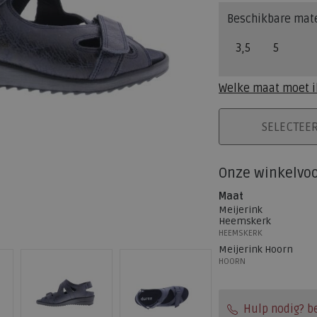
Beschikbare mat
3,5
5
Welke maat moet i
PLAATS IN WINK
SELECTEE
Onze winkelvo
Maat
Meijerink
Heemskerk
HEEMSKERK
Meijerink Hoorn
HOORN
Hulp nodig? b