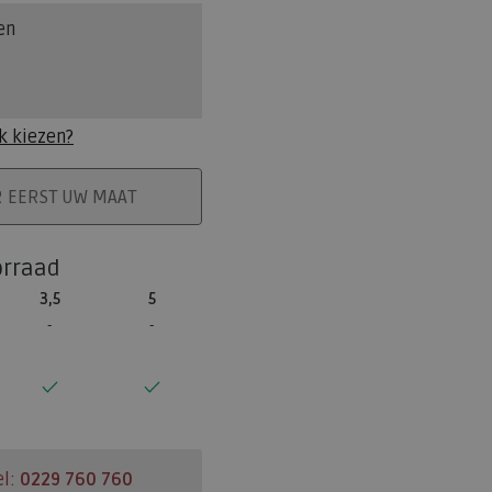
en
k kiezen?
ELMAND
R EERST UW MAAT
orraad
3,5
5
el:
0229 760 760