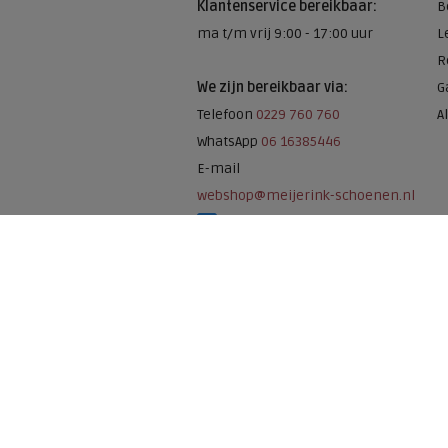
Klantenservice bereikbaar:
B
ma t/m vrij 9:00 - 17:00 uur
L
R
We zijn bereikbaar via:
G
Telefoon
0229 760 760
A
WhatsApp
06 16385446
E-mail
webshop@meijerink-schoenen.nl
Meijerink Schoenen op Facebook
Meijerink schoenen op Instagram
Meijerink Hoor
Nieuwsteeg 39