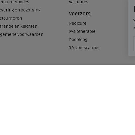
etaalmethodes
Vacatures
evering en bezorging
Voetzorg
etourneren
Pedicure
arantie en klachten
Fysiotherapie
lgemene voorwaarden
Podoloog
3D-voetscanner
Onze winkels
n
Meijerink Heemskerk
Deutzstraat 21 A