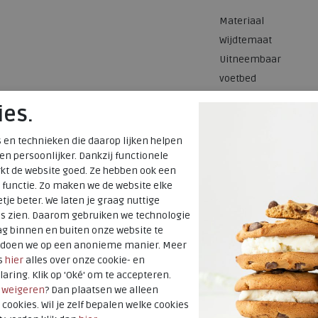
Materiaal
Wijdtemaat
Uitneembaar
voetbed
Hakhoogte
ies.
 en technieken die daarop lijken helpen
 en persoonlijker. Dankzij functionele
kt de website goed. Ze hebben ook een
 functie. Zo maken we de website elke
tje beter. We laten je graag nuttige
es zien. Daarom gebruiken we technologie
g binnen en buiten onze website te
t doen we op een anonieme manier. Meer
s
hier
alles over onze cookie- en
laring. Klik op 'Oké' om te accepteren.
r
weigeren
? Dan plaatsen we alleen
 cookies. Wil je zelf bepalen welke cookies