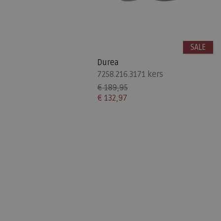
SALE
Durea
7258.216.3171 kers
€ 189,95
€ 132,97