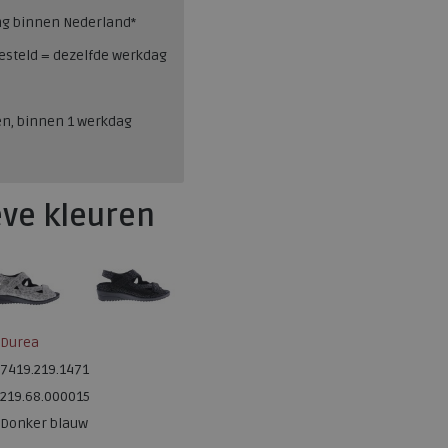
ng binnen Nederland*
esteld = dezelfde werkdag
en, binnen 1 werkdag
eve kleuren
Durea
7419.219.1471
219.68.000015
Donker blauw