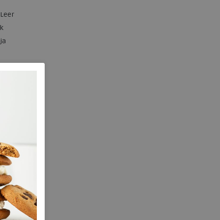
Leer
k
ja
2.00 cm