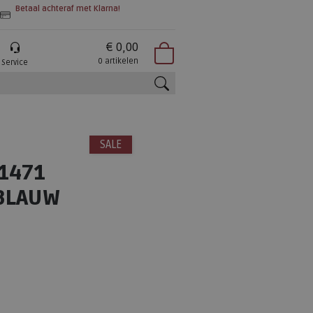
Betaal achteraf met Klarna!
€ 0,00
0 artikelen
Service
zoeken
SALE
.1471
BLAUW