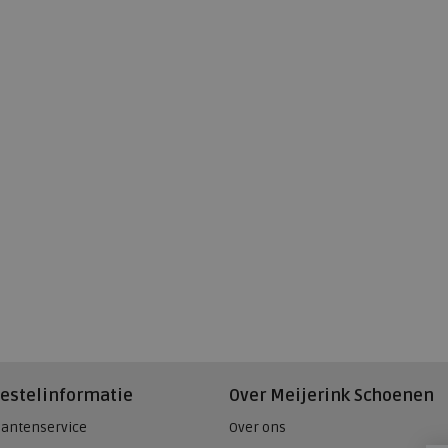
estelinformatie
Over Meijerink Schoenen
lantenservice
Over ons