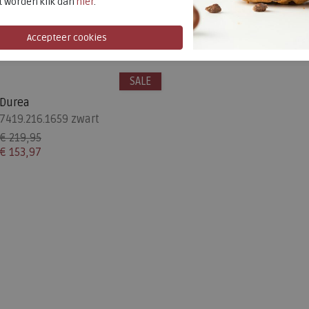
t worden klik dan
hier
.
SALE
Durea
7419.216.1659 zwart
€ 219,95
€ 153,97