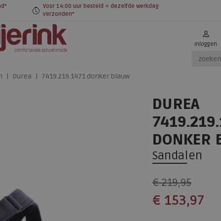
nd*
Voor 14:00 uur besteld = dezelfde werkdag
verzonden*
Inloggen
n
Durea
7419.219.1471 donker blauw
DUREA
7419.219
DONKER 
Sandalen
€ 219,95
€ 153,97