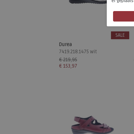
er geplaats
SALE
Durea
7419.218.1475 wit
€ 219,95
€ 153,97