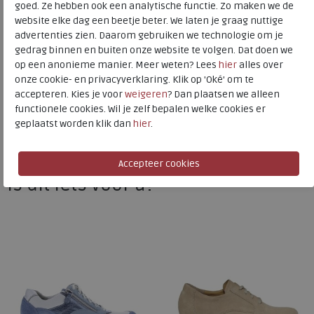
goed. Ze hebben ook een analytische functie. Zo maken we de
website elke dag een beetje beter. We laten je graag nuttige
advertenties zien. Daarom gebruiken we technologie om je
Durea
gedrag binnen en buiten onze website te volgen. Dat doen we
op een anonieme manier. Meer weten? Lees
hier
alles over
Toon alles van
Durea
onze cookie- en privacyverklaring. Klik op 'Oké' om te
accepteren. Kies je voor
weigeren
? Dan plaatsen we alleen
Naar alle
sneakers / veterschoenen
functionele cookies. Wil je zelf bepalen welke cookies er
geplaatst worden klik dan
hier
.
Naar alle
Durea sneakers / veterschoenen
Is dit iets voor u?