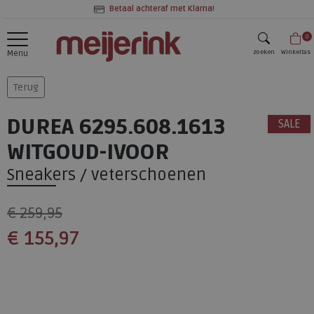
Betaal achteraf met Klarna!
0
zoeken
Winkeltas
Menu
zoeken
Terug
DUREA 6295.608.1613
SALE
WITGOUD-IVOOR
Sneakers / veterschoenen
€ 259,95
€ 155,97