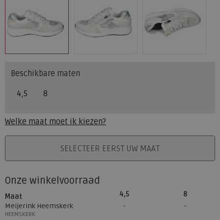
Beschikbare maten
4,5
8
Welke maat moet ik kiezen?
PLAATS IN WINKELMAND
SELECTEER EERST UW MAAT
Onze winkelvoorraad
4,5
8
Maat
Meijerink Heemskerk
HEEMSKERK