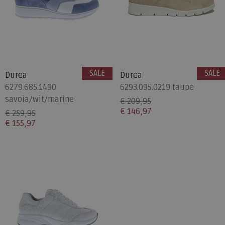
SALE
SALE
Durea
Durea
6279.685.1490
6293.095.0219 taupe
savoia/wit/marine
€ 209,95
€ 146,97
€ 259,95
€ 155,97