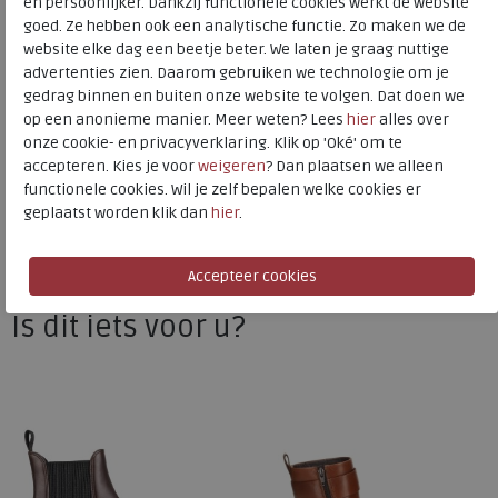
en persoonlijker. Dankzij functionele cookies werkt de website
goed. Ze hebben ook een analytische functie. Zo maken we de
Uitneembaar voetbed
ja
website elke dag een beetje beter. We laten je graag nuttige
advertenties zien. Daarom gebruiken we technologie om je
gedrag binnen en buiten onze website te volgen. Dat doen we
ECCO
op een anonieme manier. Meer weten? Lees
hier
alles over
onze cookie- en privacyverklaring. Klik op 'Oké' om te
Toon alles van
ECCO
accepteren. Kies je voor
weigeren
? Dan plaatsen we alleen
Naar alle
laarzen
functionele cookies. Wil je zelf bepalen welke cookies er
geplaatst worden klik dan
hier
.
Naar alle
ECCO laarzen
Is dit iets voor u?