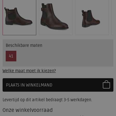
Beschikbare maten
41
Welke maat moet ik kiezen?
PLAATS IN WINKELMAND
SELECTEER EERST UW MAAT
Levertijd op dit artikel bedraagt 3-5 werkdagen.
Onze winkelvoorraad