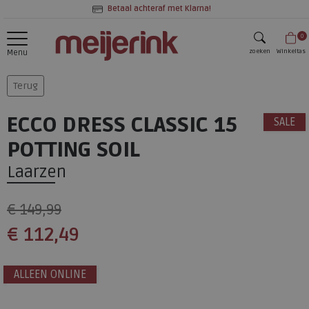
Betaal achteraf met Klarna!
0
zoeken
Winkeltas
Menu
zoeken
Terug
ECCO DRESS CLASSIC 15
SALE
POTTING SOIL
Laarzen
€ 149,99
€ 112,49
ALLEEN ONLINE