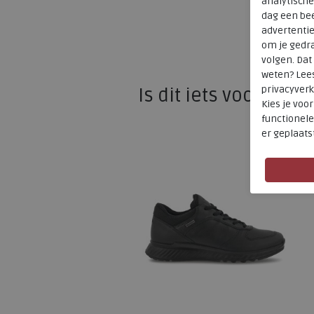
analytische
dag een bee
advertenti
om je gedra
volgen. Da
weten? Lee
privacyverk
Is dit iets voor u?
Kies je voo
functionele
er geplaats