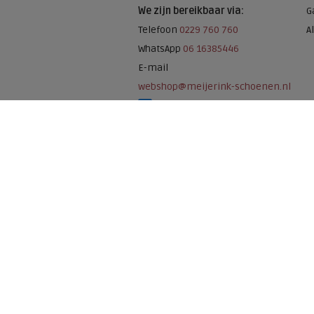
We zijn bereikbaar via:
G
Telefoon
0229 760 760
A
WhatsApp
06 16385446
E-mail
webshop@meijerink-schoenen.nl
Meijerink Schoenen op Facebook
Meijerink schoenen op Instagram
Meijerink Hoor
Nieuwsteeg 39
1621 EC, Hoorn
0229-296675