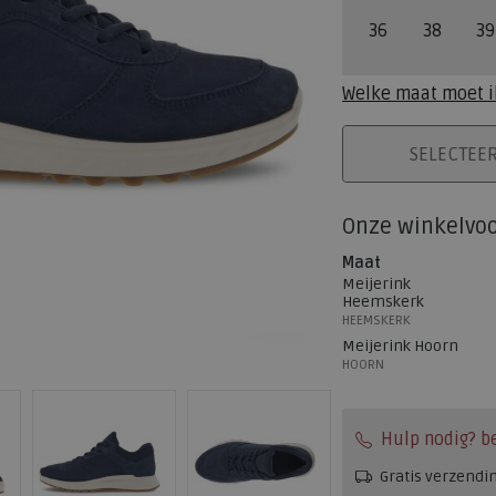
36
38
39
Welke maat moet i
PLAATS IN WINK
SELECTEE
Onze winkelvo
Maat
Meijerink
Heemskerk
HEEMSKERK
Meijerink Hoorn
HOORN
Hulp nodig? b
Gratis verzendi