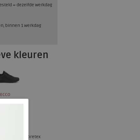
esteld = dezelfde werkdag
en, binnen 1 werkdag
eve kleuren
ECCO
83530301303
237.68.113533
Night sky
Nubuck met goretex