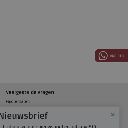
App ons
Veelgestelde vragen
Wijdtematen
Hielspoor
×
Nieuwsbrief
Maatadvies, wat is mijn
schoenmaat?
Schrijf u in voor de nieuwsbrief en ontvang €10,-