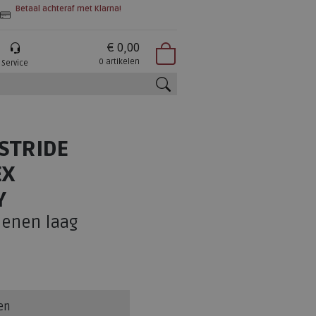
Betaal achteraf met Klarna!
€ 0,00
0 artikelen
Service
zoeken
STRIDE
EX
Y
enen laag
en