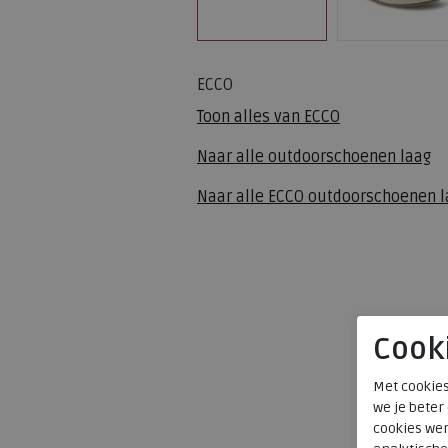
ECCO
Toon alles van
ECCO
Naar alle
outdoorschoenen laag
Naar alle
ECCO outdoorschoenen l
Cook
Met cookies
we je beter
cookies wer