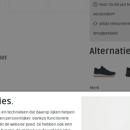
Voor 14:00 uur b
verzonden*
Altijd retourner
terugbetaald
Alternati
aag
Merk
Fabrikantcode
ies.
Bestelcode
Kleur
 en technieken die daarop lijken helpen
 en persoonlijker. Dankzij functionele
kt de website goed. Ze hebben ook een
Materiaal