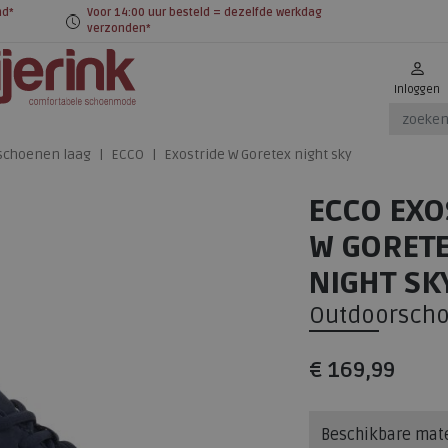
nd*
Voor 14:00 uur besteld = dezelfde werkdag
verzonden*
Inloggen
schoenen laag
ECCO
Exostride W Goretex night sky
ECCO EXO
W GORET
NIGHT SK
Outdoorscho
€ 169,99
Beschikbare mat