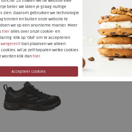
 functie. Zo maken we de website elke
Uitneembaar
tje beter. We laten je graag nuttige
es zien. Daarom gebruiken we technologie
voetbed
g binnen en buiten onze website te
t doen we op een anonieme manier. Meer
s
hier
alles over onze cookie- en
laring. Klik op 'Oké' om te accepteren.
r
weigeren
? Dan plaatsen we alleen
 cookies. Wil je zelf bepalen welke cookies
t worden klik dan
hier
.