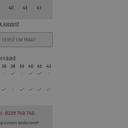
40
41
43
k kiezen?
ELMAND
R EERST UW MAAT
orraad
36
38
39
40
41
43
el:
0229 760 760
ng binnen Nederland*