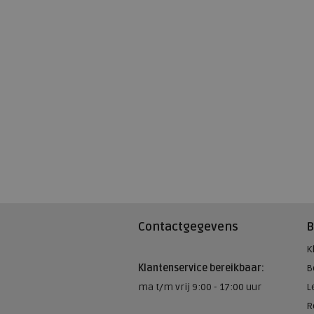
Contactgegevens
B
K
Klantenservice bereikbaar:
B
ma t/m vrij 9:00 - 17:00 uur
L
R