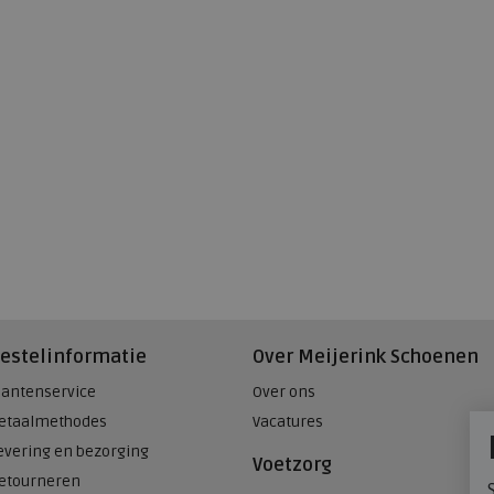
estelinformatie
Over Meijerink Schoenen
lantenservice
Over ons
etaalmethodes
Vacatures
evering en bezorging
Voetzorg
etourneren