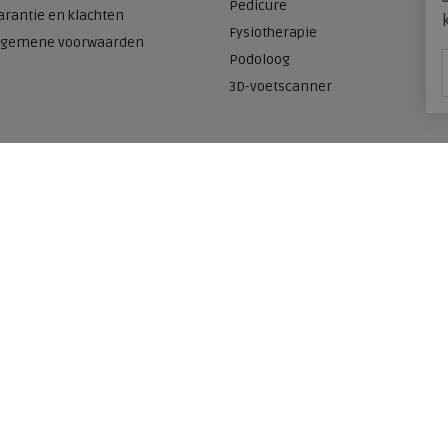
Pedicure
arantie en klachten
Fysiotherapie
lgemene voorwaarden
Podoloog
3D-voetscanner
Onze winkels
n
Meijerink Heemskerk
Deutzstraat 21 A
1961 NS, Heemskerk
0251-446006