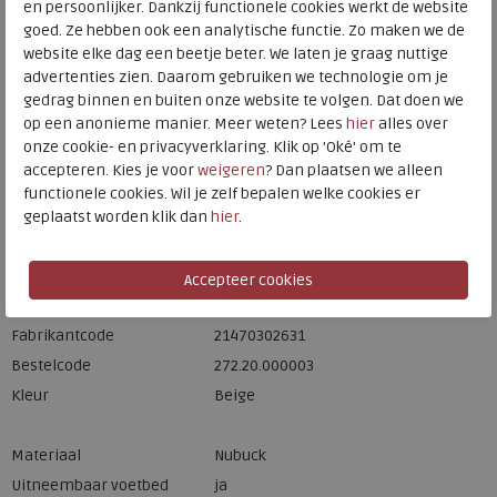
en persoonlijker. Dankzij functionele cookies werkt de website
HEEMSKERK
goed. Ze hebben ook een analytische functie. Zo maken we de
Meijerink Hoorn
website elke dag een beetje beter. We laten je graag nuttige
HOORN
advertenties zien. Daarom gebruiken we technologie om je
gedrag binnen en buiten onze website te volgen. Dat doen we
op een anonieme manier. Meer weten? Lees
hier
alles over
Hulp nodig? bel:
0229 760 760
onze cookie- en privacyverklaring. Klik op 'Oké' om te
Gratis verzending binnen Nederland*
accepteren. Kies je voor
weigeren
? Dan plaatsen we alleen
functionele cookies. Wil je zelf bepalen welke cookies er
Voor 14:00 uur besteld = dezelfde werkdag verzonden*
geplaatst worden klik dan
hier
.
Altijd retourneren, binnen 1 werkdag terugbetaald
Merk
ECCO
Fabrikantcode
21470302631
Bestelcode
272.20.000003
Kleur
Beige
Materiaal
Nubuck
Uitneembaar voetbed
ja