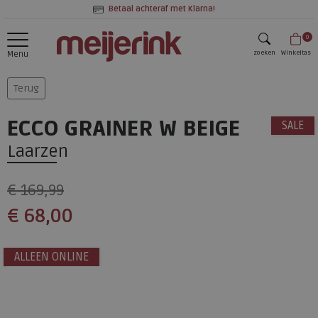
Betaal achteraf met Klarna!
0
zoeken
Winkeltas
Menu
zoeken
Terug
ECCO GRAINER W BEIGE
SALE
Laarzen
€ 169,99
€ 68,00
ALLEEN ONLINE