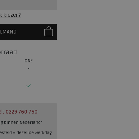
k kiezen?
ELMAND
R EERST UW MAAT
orraad
ONE
el:
0229 760 760
ng binnen Nederland*
esteld = dezelfde werkdag