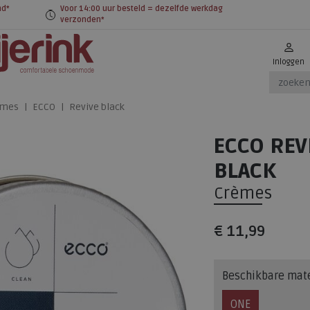
nd*
Voor 14:00 uur besteld = dezelfde werkdag
verzonden*
Inloggen
èmes
ECCO
Revive black
ECCO REV
BLACK
Crèmes
€ 11,99
Beschikbare mat
ONE