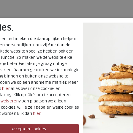
ies.
 en technieken die daarop lijken helpen
 en persoonlijker. Dankzij functionele
kt de website goed. Ze hebben ook een
 functie. Zo maken we de website elke
tje beter. We laten je graag nuttige
es zien. Daarom gebruiken we technologie
g binnen en buiten onze website te
t doen we op een anonieme manier. Meer
s
hier
alles over onze cookie- en
laring. Klik op 'Oké' om te accepteren.
r
weigeren
? Dan plaatsen we alleen
 cookies. Wil je zelf bepalen welke cookies
t worden klik dan
hier
.
ECCO
Smooth leather daily care