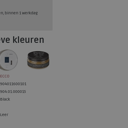
en, binnen 1 werkdag
eve kleuren
ECCO
904011600101
904.01.000015
Black
Leer