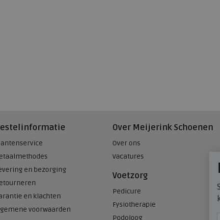
estelinformatie
Over Meijerink Schoenen
lantenservice
Over ons
etaalmethodes
Vacatures
evering en bezorging
Voetzorg
etourneren
Pedicure
arantie en klachten
Fysiotherapie
lgemene voorwaarden
Podoloog