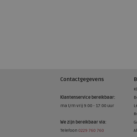
Contactgegevens
B
K
Klantenservice bereikbaar:
B
ma t/m vrij 9:00 - 17:00 uur
L
R
We zijn bereikbaar via:
G
Telefoon
0229 760 760
A