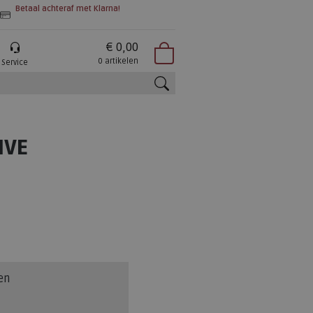
Betaal achteraf met Klarna!
€ 0,00
0 artikelen
Service
zoeken
IVE
en