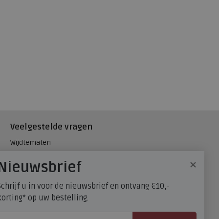
Veelgestelde vragen
Wijdtematen
Hielspoor
×
Nieuwsbrief
Maatadvies, wat is mijn
schoenmaat?
Schrijf u in voor de nieuwsbrief en ontvang €10,-
FitFlop - maatadvies
korting* op uw bestelling.