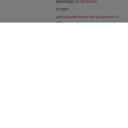
WhatsApp
06 16385446
E-mail
webshop@meijerink-schoenen.nl
Meijerink Schoenen op Facebook
Meijerink schoenen op Instagram
Meijerink Hoor
Nieuwsteeg 39
1621 EC, Hoorn
0229-296675
Betaalmogelijkheden