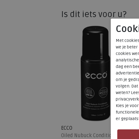
Is dit iets voor u?
Cook
Met cookies
we je beter
cookies wer
analytische
dag een bee
advertenti
om je gedra
volgen. Da
weten? Lee
privacyverk
Kies je voo
functionele
er geplaats
ECCO
Oiled Nubuck Conditioner