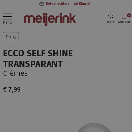
Betaal achteraf met Klarna!
0
zoeken
Winkeltas
Menu
zoeken
Terug
ECCO SELF SHINE
TRANSPARANT
Crèmes
€ 7,99