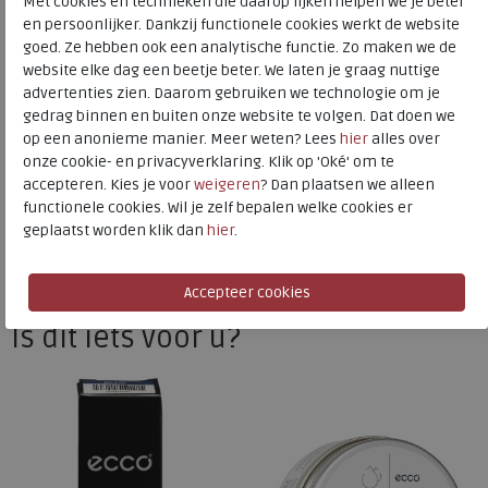
Met cookies en technieken die daarop lijken helpen we je beter
ECCO Clean Care Protect-producten worden alleen op
en persoonlijker. Dankzij functionele cookies werkt de website
ECCO-schoenen getest en als ze op niet-ECCO-schoenen
goed. Ze hebben ook een analytische functie. Zo maken we de
website elke dag een beetje beter. We laten je graag nuttige
worden gebruikt, moeten ze eerst op een klein
advertenties zien. Daarom gebruiken we technologie om je
onzichtbaar onderdeel worden getest om eventuele
gedrag binnen en buiten onze website te volgen. Dat doen we
verkleuring te voorkomen
op een anonieme manier. Meer weten? Lees
hier
alles over
Toon alles van
ECCO
onze cookie- en privacyverklaring. Klik op 'Oké' om te
accepteren. Kies je voor
weigeren
? Dan plaatsen we alleen
Naar alle
crèmes
functionele cookies. Wil je zelf bepalen welke cookies er
geplaatst worden klik dan
hier
.
Naar alle
ECCO crèmes
Is dit iets voor u?