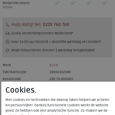
Meijerink Hoorn
HOORN
Hulp nodig? bel:
0229 760 760
Gratis verzending binnen Nederland*
Voor 14:00 uur besteld = dezelfde werkdag verzonden*
Altijd retourneren, binnen 1 werkdag terugbetaald
Merk
ECCO
Fabrikantcode
20650302386
Bestelcode
230.70.000003
Kleur
Grey rose
Cookies.
Materiaal
Nubuck
Met cookies en technieken die daarop lijken helpen we je beter
en persoonlijker. Dankzij functionele cookies werkt de website
Uitneembaar voetbed
ja
goed. Ze hebben ook een analytische functie. Zo maken we de