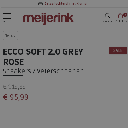
Betaal achteraf met Klarna!
0
zoeken
Winkeltas
Menu
zoeken
Terug
ECCO SOFT 2.0 GREY
SALE
ROSE
Sneakers / veterschoenen
€ 119,99
€ 95,99