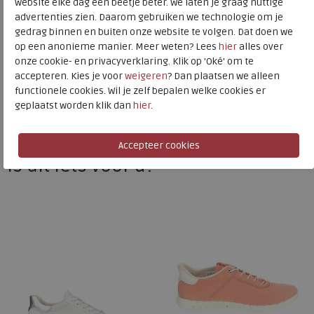
website elke dag een beetje beter. We laten je graag nuttige
advertenties zien. Daarom gebruiken we technologie om je
ECCO
gedrag binnen en buiten onze website te volgen. Dat doen we
op een anonieme manier. Meer weten? Lees
hier
alles over
Toon alles van
ECCO
onze cookie- en privacyverklaring. Klik op 'Oké' om te
accepteren. Kies je voor
weigeren
? Dan plaatsen we alleen
Naar alle
sneakers / veterschoenen
functionele cookies. Wil je zelf bepalen welke cookies er
geplaatst worden klik dan
hier
.
Naar alle
ECCO sneakers / veterschoenen
Is dit iets voor u?