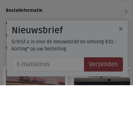
Bestelinformatie
Over Meijerink Schoenen
×
Nieuwsbrief
Voetzorg
Schrijf u in voor de nieuwsbrief en ontvang €10,-
korting* op uw bestelling.
Veelgestelde vragen
Onze winkels
Verzenden
Meijerink Hoorn
Meijerink Heemskerk
Nieuwsteeg 39
Deutzstraat 21 A
1621 EC, Hoorn
1961 NS, Heemskerk