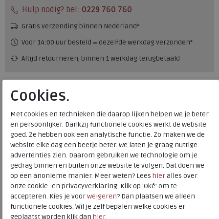
Hulp nodig? bel:
0229 760 760
Gratis verzending binnen Nederland*
Voor 14:00 uur besteld = dezelfde werkdag verzonden*
Altijd retourneren, binnen 1 werkdag terugbetaald
Alternatieve kleuren
Cookies.
Met cookies en technieken die daarop lijken helpen we je beter
en persoonlijker. Dankzij functionele cookies werkt de website
goed. Ze hebben ook een analytische functie. Zo maken we de
website elke dag een beetje beter. We laten je graag nuttige
advertenties zien. Daarom gebruiken we technologie om je
Merk
ECCO
gedrag binnen en buiten onze website te volgen. Dat doen we
op een anonieme manier. Meer weten? Lees
hier
alles over
Fabrikantcode
20651301038
onze cookie- en privacyverklaring. Klik op 'Oké' om te
Bestelcode
231.68.113405
accepteren. Kies je voor
weigeren
? Dan plaatsen we alleen
Kleur
Marine
functionele cookies. Wil je zelf bepalen welke cookies er
geplaatst worden klik dan
hier
.