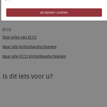
Materiaal
Leer
Uitneembaar voetbed
ja
ECCO
Toon alles van
ECCO
Naar alle
klittenbandschoenen
Naar alle
ECCO klittenbandschoenen
Is dit iets voor u?