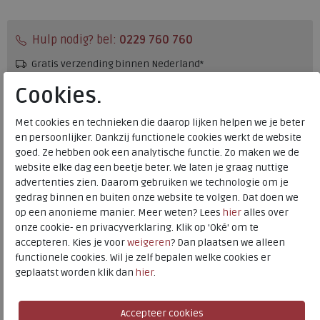
Hulp nodig? bel:
0229 760 760
Gratis verzending binnen Nederland*
Voor 14:00 uur besteld = dezelfde werkdag verzonden*
Cookies.
Altijd retourneren, binnen 1 werkdag terugbetaald
Met cookies en technieken die daarop lijken helpen we je beter
en persoonlijker. Dankzij functionele cookies werkt de website
Merk
ECCO
goed. Ze hebben ook een analytische functie. Zo maken we de
website elke dag een beetje beter. We laten je graag nuttige
Fabrikantcode
45042302001
advertenties zien. Daarom gebruiken we technologie om je
Bestelcode
266.01.000063
gedrag binnen en buiten onze website te volgen. Dat doen we
Kleur
Black
op een anonieme manier. Meer weten? Lees
hier
alles over
onze cookie- en privacyverklaring. Klik op 'Oké' om te
accepteren. Kies je voor
weigeren
? Dan plaatsen we alleen
Materiaal
Nubuck
functionele cookies. Wil je zelf bepalen welke cookies er
Uitneembaar voetbed
ja
geplaatst worden klik dan
hier
.