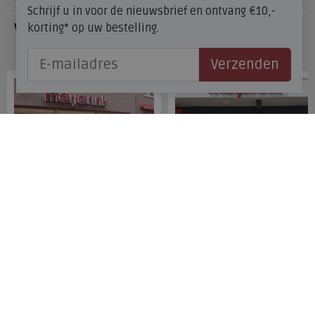
Schrijf u in voor de nieuwsbrief en ontvang €10,-
korting* op uw bestelling.
Veelgestelde vragen
Onze winkels
Verzenden
Meijerink Hoorn
Meijerink Heemskerk
Nieuwsteeg 39
Deutzstraat 21 A
1621 EC, Hoorn
1961 NS, Heemskerk
0229-296675
0251-446006
Betaalmogelijkheden