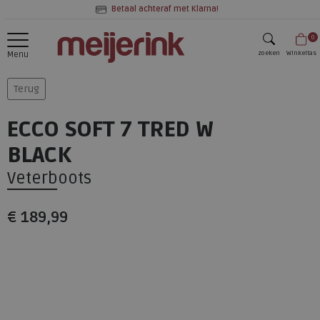
Betaal achteraf met Klarna!
0
zoeken
Winkeltas
Menu
zoeken
Terug
ECCO SOFT 7 TRED W
BLACK
Veterboots
€ 189,99