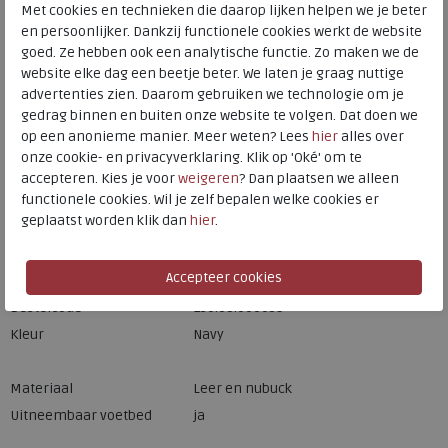
Met cookies en technieken die daarop lijken helpen we je beter
Meijerink Hoorn
HOORN
en persoonlijker. Dankzij functionele cookies werkt de website
goed. Ze hebben ook een analytische functie. Zo maken we de
website elke dag een beetje beter. We laten je graag nuttige
advertenties zien. Daarom gebruiken we technologie om je
Hulp nodig? bel:
0229 760 760
gedrag binnen en buiten onze website te volgen. Dat doen we
Gratis verzending binnen Nederland*
op een anonieme manier. Meer weten? Lees
hier
alles over
onze cookie- en privacyverklaring. Klik op 'Oké' om te
Voor 14:00 uur besteld = dezelfde werkdag verzonden*
accepteren. Kies je voor
weigeren
? Dan plaatsen we alleen
Altijd retourneren, binnen 1 werkdag terugbetaald
functionele cookies. Wil je zelf bepalen welke cookies er
geplaatst worden klik dan
hier
.
Merk
Finn Comfort
Fabrikantcode
02791-902846
Bestelcode
136.68.000059
Kleur
Navy
Materiaal
Leer en nubuck
Uitneembaar voetbed
ja