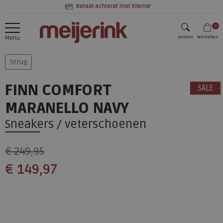
Betaal achteraf met Klarna!
0
zoeken
Winkeltas
Menu
zoeken
Terug
FINN COMFORT
SALE
MARANELLO NAVY
Sneakers / veterschoenen
€ 249,95
€ 149,97