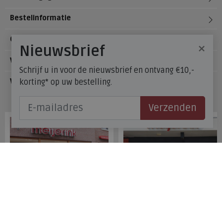
Bestelinformatie
Over Meijerink Schoenen
×
Nieuwsbrief
Voetzorg
Schrijf u in voor de nieuwsbrief en ontvang €10,-
korting* op uw bestelling.
Veelgestelde vragen
Onze winkels
Verzenden
Meijerink Hoorn
Meijerink Heemskerk
Nieuwsteeg 39
Deutzstraat 21 A
1621 EC, Hoorn
1961 NS, Heemskerk