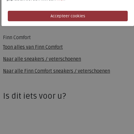
Uitneembaar voetbed
ja
Hakhoogte
2.00 cm
Finn Comfort
Toon alles van
Finn Comfort
Naar alle
sneakers / veterschoenen
Naar alle
Finn Comfort sneakers / veterschoenen
Is dit iets voor u?