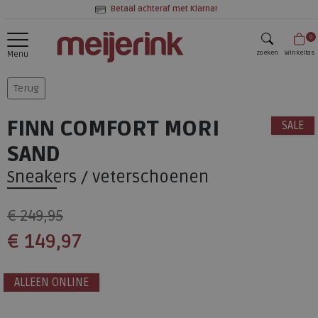
Betaal achteraf met Klarna!
0
zoeken
Winkeltas
Menu
zoeken
Terug
FINN COMFORT MORI
SALE
SAND
Sneakers / veterschoenen
€ 249,95
€ 149,97
ALLEEN ONLINE