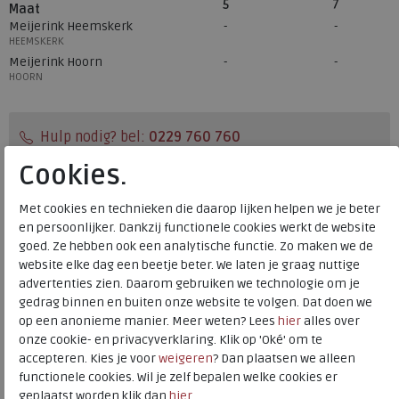
5
7
Maat
Meijerink Heemskerk
HEEMSKERK
Meijerink Hoorn
HOORN
Hulp nodig? bel:
0229 760 760
Cookies.
Gratis verzending binnen Nederland*
Voor 14:00 uur besteld = dezelfde werkdag verzonden*
Met cookies en technieken die daarop lijken helpen we je beter
Altijd retourneren, binnen 1 werkdag terugbetaald
en persoonlijker. Dankzij functionele cookies werkt de website
goed. Ze hebben ook een analytische functie. Zo maken we de
website elke dag een beetje beter. We laten je graag nuttige
Merk
Finn Comfort
advertenties zien. Daarom gebruiken we technologie om je
Fabrikantcode
05067-902774
gedrag binnen en buiten onze website te volgen. Dat doen we
op een anonieme manier. Meer weten? Lees
hier
alles over
Bestelcode
234.29.000014
onze cookie- en privacyverklaring. Klik op 'Oké' om te
Kleur
Sand
accepteren. Kies je voor
weigeren
? Dan plaatsen we alleen
functionele cookies. Wil je zelf bepalen welke cookies er
geplaatst worden klik dan
hier
.
Materiaal
Leer en textiel