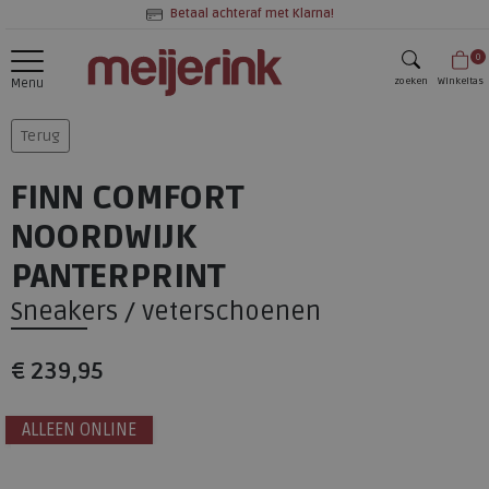
Betaal achteraf met Klarna!
0
zoeken
Winkeltas
Menu
zoeken
Terug
FINN COMFORT
NOORDWIJK
PANTERPRINT
Sneakers / veterschoenen
€ 239,95
ALLEEN ONLINE