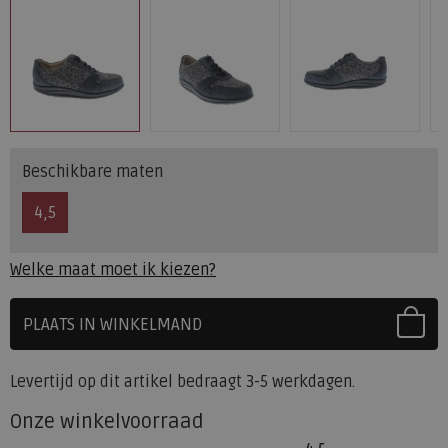
Beschikbare maten
4,5
Welke maat moet ik kiezen?
PLAATS IN WINKELMAND
SELECTEER EERST UW MAAT
Levertijd op dit artikel bedraagt 3-5 werkdagen.
Onze winkelvoorraad