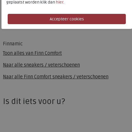
geplaatst worden klik dan
hier
.
Wijdtemaat
s
Uitneembaar voetbed
ja
Hakhoogte
1.00 cm
Finnamic
Toon alles van
Finn Comfort
Naar alle
sneakers / veterschoenen
Naar alle
Finn Comfort sneakers / veterschoenen
Is dit iets voor u?