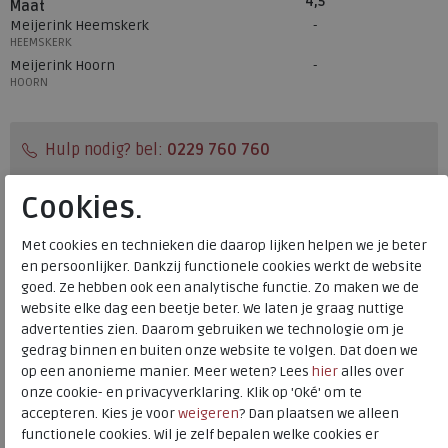
4,5
Maat
Meijerink Heemskerk
HEEMSKERK
Meijerink Hoorn
HOORN
Hulp nodig? bel:
0229 760 760
Gratis verzending binnen Nederland*
Cookies.
Voor 14:00 uur besteld = dezelfde werkdag verzonden*
Met cookies en technieken die daarop lijken helpen we je beter
Altijd retourneren, binnen 1 werkdag terugbetaald
en persoonlijker. Dankzij functionele cookies werkt de website
goed. Ze hebben ook een analytische functie. Zo maken we de
Merk
Finn Comfort
website elke dag een beetje beter. We laten je graag nuttige
advertenties zien. Daarom gebruiken we technologie om je
Fabrikantcode
2951.901339
gedrag binnen en buiten onze website te volgen. Dat doen we
Bestelcode
234.09.110718
op een anonieme manier. Meer weten? Lees
hier
alles over
Kleur
Panterprint
onze cookie- en privacyverklaring. Klik op 'Oké' om te
accepteren. Kies je voor
weigeren
? Dan plaatsen we alleen
functionele cookies. Wil je zelf bepalen welke cookies er
Materiaal
Nubuck