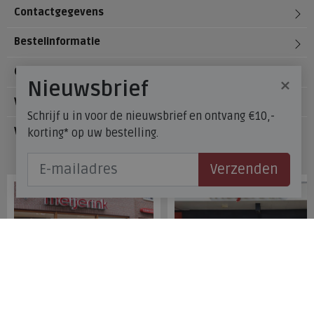
Contactgegevens
Bestelinformatie
Over Meijerink Schoenen
×
Nieuwsbrief
Voetzorg
Schrijf u in voor de nieuwsbrief en ontvang €10,-
Veelgestelde vragen
korting* op uw bestelling.
Onze winkels
Verzenden
Meijerink Hoorn
Meijerink Heemskerk