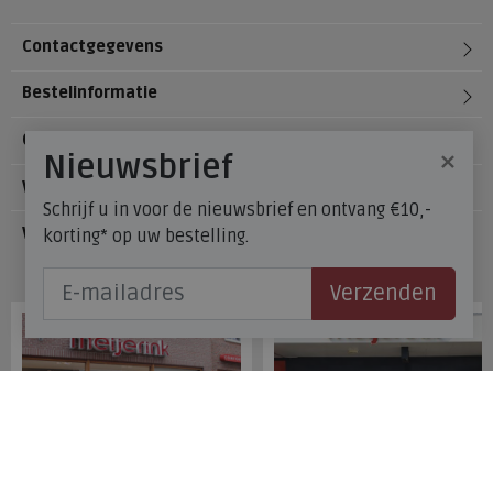
Contactgegevens
Bestelinformatie
Over Meijerink Schoenen
×
Nieuwsbrief
Voetzorg
Schrijf u in voor de nieuwsbrief en ontvang €10,-
Veelgestelde vragen
korting* op uw bestelling.
Onze winkels
Verzenden