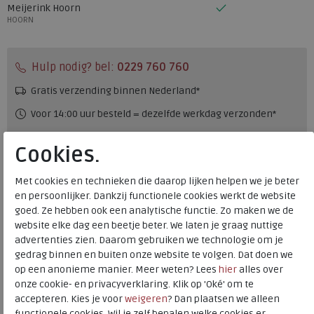
Meijerink Hoorn
HOORN
Hulp nodig? bel:
0229 760 760
Gratis verzending binnen Nederland*
Voor 14:00 uur besteld = dezelfde werkdag verzonden*
Altijd retourneren, binnen 1 werkdag terugbetaald
Cookies.
Alternatieve kleuren
Met cookies en technieken die daarop lijken helpen we je beter
en persoonlijker. Dankzij functionele cookies werkt de website
goed. Ze hebben ook een analytische functie. Zo maken we de
website elke dag een beetje beter. We laten je graag nuttige
advertenties zien. Daarom gebruiken we technologie om je
gedrag binnen en buiten onze website te volgen. Dat doen we
op een anonieme manier. Meer weten? Lees
hier
alles over
onze cookie- en privacyverklaring. Klik op 'Oké' om te
Merk
Finn Comfort
accepteren. Kies je voor
weigeren
? Dan plaatsen we alleen
Fabrikantcode
02913-902835
functionele cookies. Wil je zelf bepalen welke cookies er