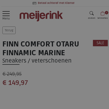
Betaal achteraf met Klarna!
0
zoeken
Winkeltas
Menu
zoeken
Terug
FINN COMFORT OTARU
SALE
FINNAMIC MARINE
Sneakers / veterschoenen
€ 249,95
€ 149,97