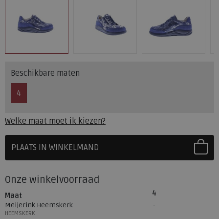
Beschikbare maten
4
Welke maat moet ik kiezen?
PLAATS IN WINKELMAND
SELECTEER EERST UW MAAT
Onze winkelvoorraad
4
Maat
Meijerink Heemskerk
HEEMSKERK