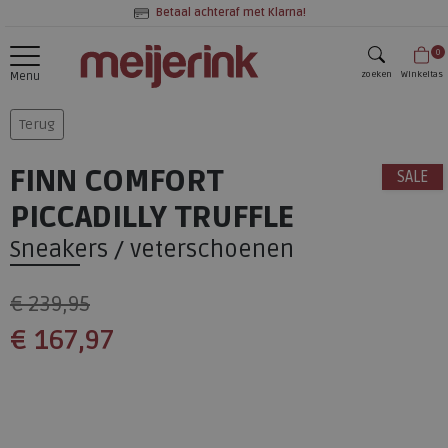
Betaal achteraf met Klarna!
0
zoeken
Winkeltas
Menu
zoeken
Terug
FINN COMFORT
SALE
PICCADILLY TRUFFLE
Sneakers / veterschoenen
€ 239,95
€ 167,97