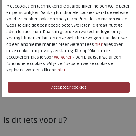
Bestelcode
234.29.000025
Met cookies en technieken die daarop lijken helpen we je beter
en persoonlijker. Dankzij functionele cookies werkt de website
Kleur
Truffle
goed. Ze hebben ook een analytische functie. Zo maken we de
website elke dag een beetje beter. We laten je graag nuttige
Materiaal
Leer en nubuck
advertenties zien. Daarom gebruiken we technologie om je
gedrag binnen en buiten onze website te volgen. Dat doen we
Uitneembaar voetbed
ja
op een anonieme manier. Meer weten? Lees
hier
alles over
onze cookie- en privacyverklaring. Klik op 'Oké' om te
accepteren. Kies je voor
weigeren
? Dan plaatsen we alleen
Finn Comfort
functionele cookies. Wil je zelf bepalen welke cookies er
geplaatst worden klik dan
hier
.
Toon alles van
Finn Comfort
Naar alle
sneakers / veterschoenen
Naar alle
Finn Comfort sneakers / veterschoenen
Is dit iets voor u?