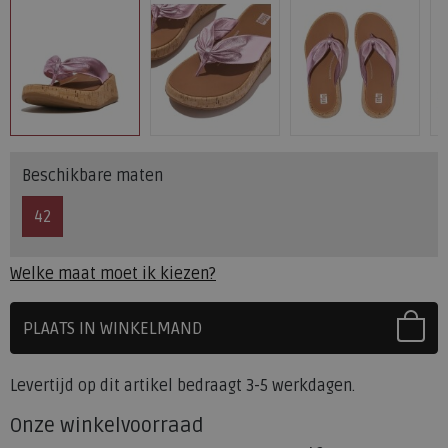
Beschikbare maten
42
Welke maat moet ik kiezen?
PLAATS IN WINKELMAND
SELECTEER EERST UW MAAT
Levertijd op dit artikel bedraagt 3-5 werkdagen.
Onze winkelvoorraad