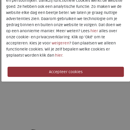
en persoonlijker. Dankzij functionele cookies werkt de website
goed. Ze hebben ook een analytische functie. Zo maken we de
website elke dag een beetje beter. We laten je graag nuttige
advertenties zien. Daarom gebruiken we technologie om je
FitFlop
gedrag binnen en buiten onze website te volgen. Dat doen we
Toon alles van
FitFlop
op een anonieme manier. Meer weten? Lees
hier
alles over
onze cookie- en privacyverklaring. Klik op 'Oké' om te
Naar alle
slippers
accepteren. Kies je voor
weigeren
? Dan plaatsen we alleen
functionele cookies. Wil je zelf bepalen welke cookies er
Naar alle
FitFlop slippers
geplaatst worden klik dan
hier
.
Is dit iets voor u?