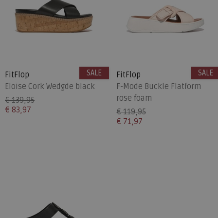
SALE
SALE
FitFlop
FitFlop
Eloise Cork Wedgde black
F-Mode Buckle Flatform
rose foam
€ 139,95
€ 83,97
€ 119,95
€ 71,97