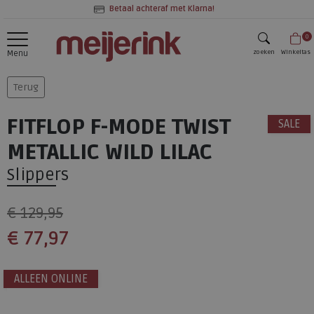
Betaal achteraf met Klarna!
0
zoeken
Winkeltas
Menu
zoeken
Terug
FITFLOP F-MODE TWIST
SALE
METALLIC WILD LILAC
Slippers
€ 129,95
€ 77,97
ALLEEN ONLINE