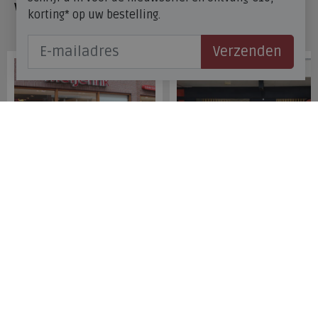
Veelgestelde vragen
korting* op uw bestelling.
Onze winkels
Verzenden
Meijerink Hoorn
Meijerink Heemskerk
Nieuwsteeg 39
Deutzstraat 21 A
1621 EC, Hoorn
1961 NS, Heemskerk
0229-296675
0251-446006
Betaalmogelijkheden