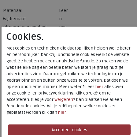
Materiaal
Leer
Wijdtemaat
n
Uitneembaar voetbed
nee
Cookies.
Met cookies en technieken die daarop lijken helpen we je beter
Deze hoge sandalen geven je dagelijkse stijl een boost. We
en persoonlijker. Dankzij functionele cookies werkt de website
hebben een eenvoudige bovenkant - met een tijdloze
goed. Ze hebben ook een analytische functie. Zo maken we de
driehoekige vamp - op een stevige, maar lichte zool gezet.
website elke dag een beetje beter. We laten je graag nuttige
Cool. Gemakkelijk. Modern. Hier gemaakt van geweven
advertenties zien. Daarom gebruiken we technologie om je
ademende faux-raffia, met een ton-sur-ton lederen
gedrag binnen en buiten onze website te volgen. Dat doen we
afwerking, om textuur en een zorgeloze zomerse vibe toe
op een anonieme manier. Meer weten? Lees
hier
alles over
onze cookie- en privacyverklaring. Klik op 'Oké' om te
te voegen. Leren binnenzolen en teenstukken zijn zacht
accepteren. Kies je voor
weigeren
? Dan plaatsen we alleen
tegen uw voeten. Op een flatform-versie van onze
functionele cookies. Wil je zelf bepalen welke cookies er
MicrowobbleboardT-middenzool met drie dichtheden -
geplaatst worden klik dan
hier
.
voor onovertroffen ergonomie, wolkachtige demping (en
langer uitziende benen). Eigentijds, comfortabel en -
dankzij de gereduceerde esthetiek en klassieke kleuren -