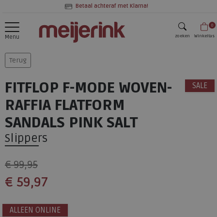
Betaal achteraf met Klarna!
0
zoeken
Winkeltas
Menu
zoeken
Terug
FITFLOP F-MODE WOVEN-
SALE
RAFFIA FLATFORM
SANDALS PINK SALT
Slippers
€ 99,95
€ 59,97
ALLEEN ONLINE