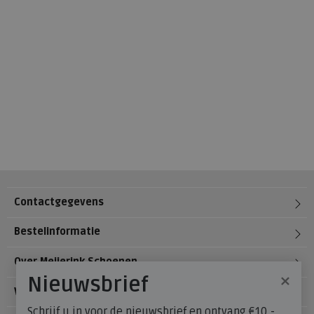
Contactgegevens
Bestelinformatie
Over Meijerink Schoenen
×
Nieuwsbrief
Voetzorg
Schrijf u in voor de nieuwsbrief en ontvang €10,-