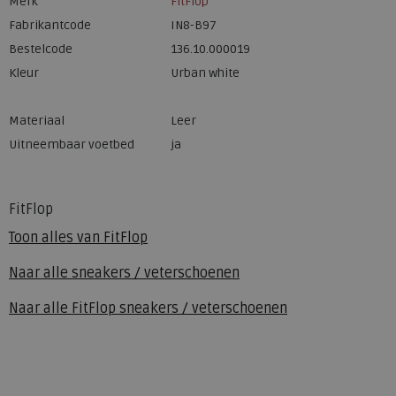
Merk
FitFlop
Fabrikantcode
IN8-B97
Bestelcode
136.10.000019
Kleur
Urban white
Materiaal
Leer
Uitneembaar voetbed
ja
FitFlop
Toon alles van
FitFlop
Naar alle
sneakers / veterschoenen
Naar alle
FitFlop sneakers / veterschoenen