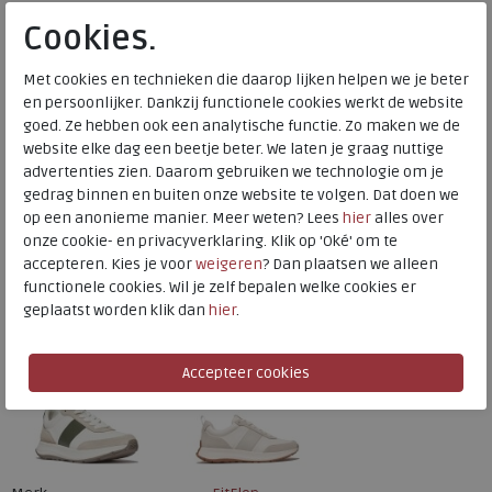
Meijerink Heemskerk
Cookies.
HEEMSKERK
Meijerink Hoorn
HOORN
Met cookies en technieken die daarop lijken helpen we je beter
en persoonlijker. Dankzij functionele cookies werkt de website
goed. Ze hebben ook een analytische functie. Zo maken we de
Hulp nodig? bel:
0229 760 760
website elke dag een beetje beter. We laten je graag nuttige
advertenties zien. Daarom gebruiken we technologie om je
Gratis verzending binnen Nederland*
gedrag binnen en buiten onze website te volgen. Dat doen we
op een anonieme manier. Meer weten? Lees
hier
alles over
Voor 14:00 uur besteld = dezelfde werkdag verzonden*
onze cookie- en privacyverklaring. Klik op 'Oké' om te
Altijd retourneren, binnen 1 werkdag terugbetaald
accepteren. Kies je voor
weigeren
? Dan plaatsen we alleen
functionele cookies. Wil je zelf bepalen welke cookies er
geplaatst worden klik dan
hier
.
Alternatieve kleuren