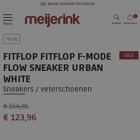
Betaal achteraf met Klarna!
0
zoeken
Winkeltas
Menu
zoeken
Terug
FITFLOP FITFLOP F-MODE
SALE
FLOW SNEAKER URBAN
WHITE
Sneakers / veterschoenen
€ 154,95
€ 123,96