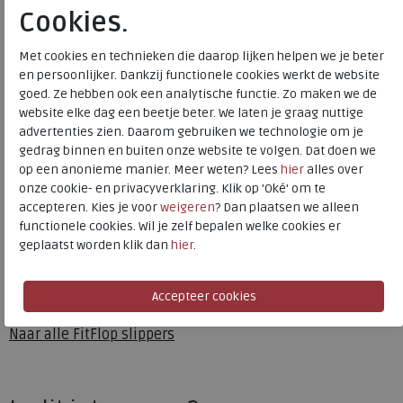
Cookies.
Met cookies en technieken die daarop lijken helpen we je beter
Onze bestseller Lulu sandalen hebben een tijdloze
en persoonlijker. Dankzij functionele cookies werkt de website
driehoekige vamp, een zacht gewatteerd bovenwerk en
goed. Ze hebben ook een analytische functie. Zo maken we de
een zachte microvezel teennaad. Met onze super
website elke dag een beetje beter. We laten je graag nuttige
dempende, drukverdelende MicrowobbleboardT
advertenties zien. Daarom gebruiken we technologie om je
tussenzolen voor een onovertroffen comfort onder de
gedrag binnen en buiten onze website te volgen. Dat doen we
voeten. Dit seizoen gesmoord in een glinsterende mix van
op een anonieme manier. Meer weten? Lees
hier
alles over
onze cookie- en privacyverklaring. Klik op 'Oké' om te
ton-sur-ton micro 'kristallen' en kralen. Met metallic
accepteren. Kies je voor
weigeren
? Dan plaatsen we alleen
geparelde kunstlederen zijpanelen voor extra glans.
functionele cookies. Wil je zelf bepalen welke cookies er
Verfijnd en sprankelend van dag tot avond - net als jij.
geplaatst worden klik dan
hier
.
Toon alles van
FitFlop
Naar alle
slippers
Naar alle
FitFlop slippers