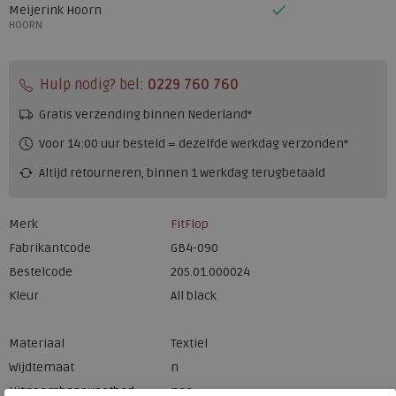
Meijerink Hoorn
HOORN
Hulp nodig? bel:
0229 760 760
Gratis verzending binnen Nederland*
Voor 14:00 uur besteld = dezelfde werkdag verzonden*
Altijd retourneren, binnen 1 werkdag terugbetaald
Merk
FitFlop
Fabrikantcode
GB4-090
Bestelcode
205.01.000024
Kleur
All black
Materiaal
Textiel
Wijdtemaat
n
Uitneembaar voetbed
nee