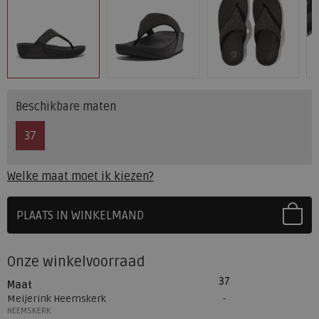
Beschikbare maten
37
Welke maat moet ik kiezen?
PLAATS IN WINKELMAND
SELECTEER EERST UW MAAT
Onze winkelvoorraad
37
Maat
Meijerink Heemskerk
HEEMSKERK