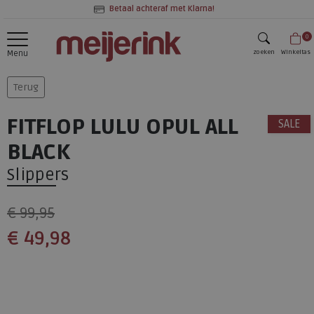
Betaal achteraf met Klarna!
0
zoeken
Winkeltas
Menu
zoeken
Terug
FITFLOP LULU OPUL ALL
SALE
BLACK
Slippers
€ 99,95
€ 49,98