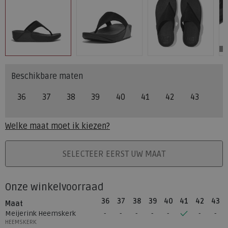
Beschikbare maten
36
37
38
39
40
41
42
43
Welke maat moet ik kiezen?
PLAATS IN WINKELMAND
SELECTEER EERST UW MAAT
Onze winkelvoorraad
36
37
38
39
40
41
42
43
Maat
Meijerink Heemskerk
HEEMSKERK