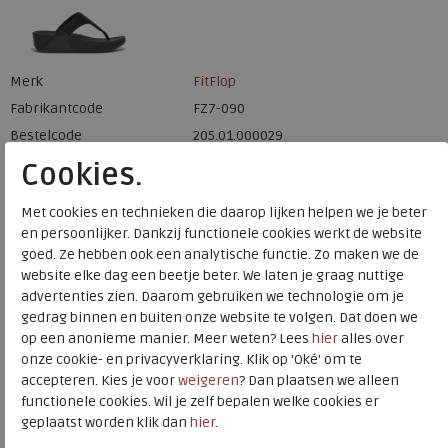
Merk
FitFlop
Fabrikantcode
FZ7-090
Bestelcode
205.01.000029
Kleur
All black
Cookies.
Met cookies en technieken die daarop lijken helpen we je beter
Materiaal
Textiel
en persoonlijker. Dankzij functionele cookies werkt de website
Wijdtemaat
n
goed. Ze hebben ook een analytische functie. Zo maken we de
Uitneembaar voetbed
nee
website elke dag een beetje beter. We laten je graag nuttige
advertenties zien. Daarom gebruiken we technologie om je
gedrag binnen en buiten onze website te volgen. Dat doen we
op een anonieme manier. Meer weten? Lees
hier
alles over
Onze bestseller Lulu sandalen hebben een tijdloze
onze cookie- en privacyverklaring. Klik op 'Oké' om te
driehoekige vamp, zacht gewatteerd bovenwerk, en een
accepteren. Kies je voor
weigeren
? Dan plaatsen we alleen
zachte microfiber teen post. Met onze super dempende,
functionele cookies. Wil je zelf bepalen welke cookies er
drukverdelende Microwobbleboard tussenzolen voor
geplaatst worden klik dan
hier
.
onovertroffen ergonomisch comfort, de hele dag door. Dit