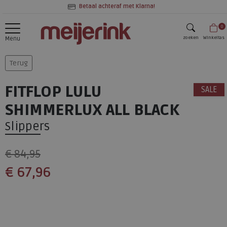
Betaal achteraf met Klarna!
0
zoeken
Winkeltas
Menu
zoeken
Terug
FITFLOP LULU
SALE
SHIMMERLUX ALL BLACK
Slippers
€ 84,95
€ 67,96