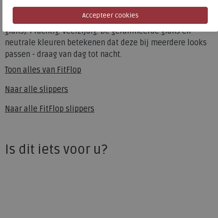
seizoen, in een sprankelend, fijn geribbeld, glitz mesh
(met metallic geparelde faux-leren zijpanelen voor extra
glans). Prachtig. Veelzijdig. De geraffineerde glans en
neutrale kleuren betekenen dat deze bij meerdere looks
passen - draag van dag tot nacht.
Toon alles van
FitFlop
Naar alle
slippers
Naar alle
FitFlop slippers
Is dit iets voor u?