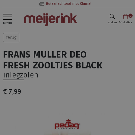
Betaal achteraf met Klarna!
0
zoeken
Winkeltas
Menu
zoeken
Terug
FRANS MULLER DEO
FRESH ZOOLTJES BLACK
Inlegzolen
€ 7,99