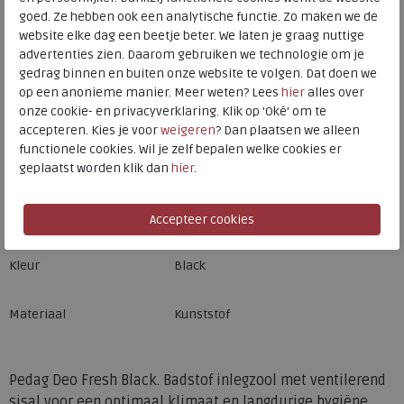
goed. Ze hebben ook een analytische functie. Zo maken we de
website elke dag een beetje beter. We laten je graag nuttige
Hulp nodig? bel:
0229 760 760
advertenties zien. Daarom gebruiken we technologie om je
gedrag binnen en buiten onze website te volgen. Dat doen we
Gratis verzending binnen Nederland*
op een anonieme manier. Meer weten? Lees
hier
alles over
Voor 14:00 uur besteld = dezelfde werkdag verzonden*
onze cookie- en privacyverklaring. Klik op 'Oké' om te
accepteren. Kies je voor
weigeren
? Dan plaatsen we alleen
Altijd retourneren, binnen 1 werkdag terugbetaald
functionele cookies. Wil je zelf bepalen welke cookies er
geplaatst worden klik dan
hier
.
Merk
Frans Muller
Fabrikantcode
328060000
Bestelcode
902.01.107659
Kleur
Black
Materiaal
Kunststof
Pedag Deo Fresh Black. Badstof inlegzool met ventilerend
sisal voor een optimaal klimaat en langdurige hygiëne.