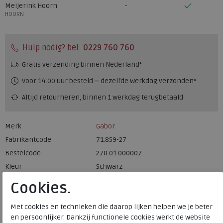
Meijerink Hoorn
HOORN
Hulp nodig? bel:
0229 760 760
Gratis verzending binnen Nederland*
Voor 14:00 uur besteld = dezelfde werkdag verzonden*
Altijd retourneren, binnen 1 werkdag terugbetaald
Merk
Gabor
Fabrikantcode
71.859-27
Bestelcode
278.01.000007
Kleur
Schwarz
Cookies.
Materiaal
Leer
Wijdtemaat
f
Met cookies en technieken die daarop lijken helpen we je beter
en persoonlijker. Dankzij functionele cookies werkt de website
Uitneembaar voetbed
ja