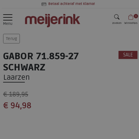
Betaal achteraf met Klarna!
0
zoeken
Winkeltas
Menu
zoeken
Terug
GABOR 71.859-27
SALE
SCHWARZ
Laarzen
€ 189,95
€ 94,98