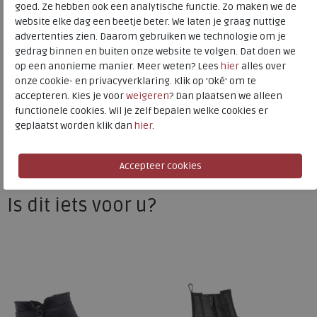
goed. Ze hebben ook een analytische functie. Zo maken we de
Hakhoogte
5.00 cm
website elke dag een beetje beter. We laten je graag nuttige
advertenties zien. Daarom gebruiken we technologie om je
gedrag binnen en buiten onze website te volgen. Dat doen we
Gabor
op een anonieme manier. Meer weten? Lees
hier
alles over
onze cookie- en privacyverklaring. Klik op 'Oké' om te
Toon alles van
Gabor
accepteren. Kies je voor
weigeren
? Dan plaatsen we alleen
functionele cookies. Wil je zelf bepalen welke cookies er
Naar alle
laarzen
geplaatst worden klik dan
hier
.
Naar alle
Gabor laarzen
Is dit iets voor u?