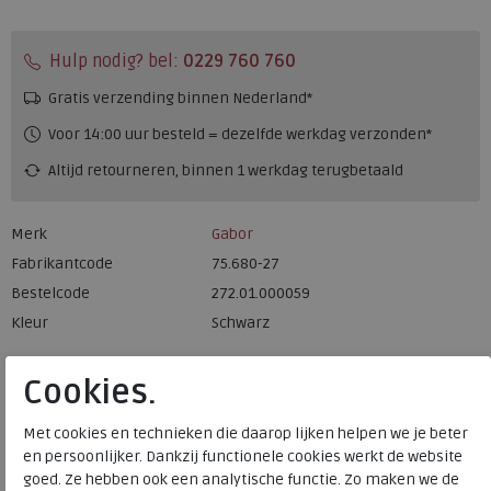
Hulp nodig? bel:
0229 760 760
Gratis verzending binnen Nederland*
Voor 14:00 uur besteld = dezelfde werkdag verzonden*
Altijd retourneren, binnen 1 werkdag terugbetaald
Merk
Gabor
Fabrikantcode
75.680-27
Bestelcode
272.01.000059
Kleur
Schwarz
Materiaal
Leer
Cookies.
Wijdtemaat
f
Met cookies en technieken die daarop lijken helpen we je beter
Uitneembaar voetbed
nee
en persoonlijker. Dankzij functionele cookies werkt de website
Hakhoogte
5.00 cm
goed. Ze hebben ook een analytische functie. Zo maken we de