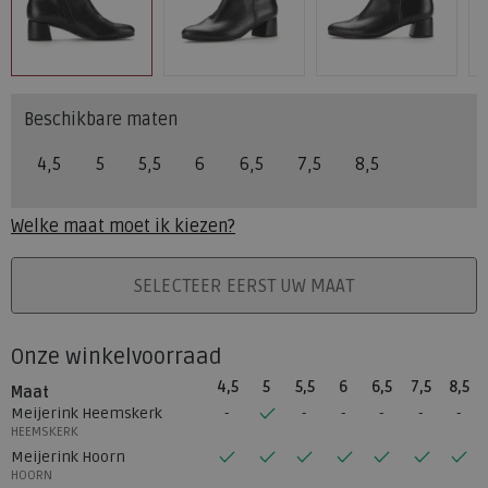
Beschikbare maten
4,5
5
5,5
6
6,5
7,5
8,5
Welke maat moet ik kiezen?
PLAATS IN WINKELMAND
SELECTEER EERST UW MAAT
Onze winkelvoorraad
4,5
5
5,5
6
6,5
7,5
8,5
Maat
Meijerink Heemskerk
HEEMSKERK
Meijerink Hoorn
HOORN