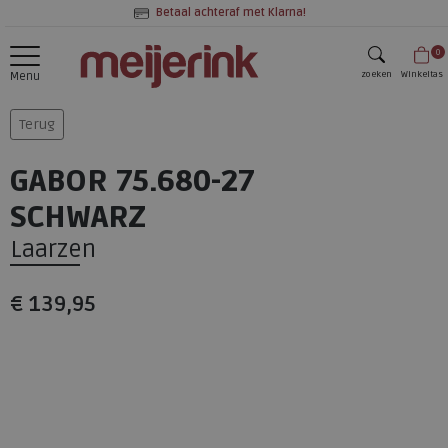
Betaal achteraf met Klarna!
0
zoeken
Winkeltas
Menu
zoeken
Terug
GABOR 75.680-27
SCHWARZ
Laarzen
€ 139,95