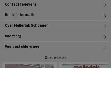
Contactgegevens
Bestelinformatie
Over Meijerink Schoenen
Voetzorg
Veelgestelde vragen
Onze winkels
Meijerink Hoorn
Meijerink Heemskerk