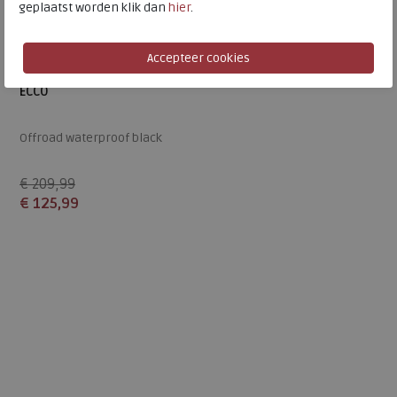
geplaatst worden klik dan
hier
.
ECCO
Offroad waterproof black
€ 209,99
€ 125,99
Beschikbare maten
41