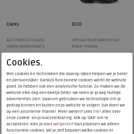
Clarks
ECCO
ALT TrekHi GTX sand
Offroad Boot Waterproof
wijdte Wijdtemaat G
black-mocha
€ 169,95
€ 209,99
Cookies.
€ 84,98
€ 157,49
Beschikbare maten
Beschikbare maten
Met cookies en technieken die daarop lijken helpen we je beter
en persoonlijker. Dankzij functionele cookies werkt de website
7,5
8
8,5
10
42
goed. Ze hebben ook een analytische functie. Zo maken we de
SALE
website elke dag een beetje beter. We laten je graag nuttige
advertenties zien. Daarom gebruiken we technologie om je
gedrag binnen en buiten onze website te volgen. Dat doen we
op een anonieme manier. Meer weten? Lees
hier
alles over
onze cookie- en privacyverklaring. Klik op 'Oké' om te
accepteren. Kies je voor
weigeren
? Dan plaatsen we alleen
functionele cookies. Wil je zelf bepalen welke cookies er