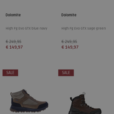
Dolomite
Dolomite
High Fg Evo GTX blue navy
High Fg Evo GTX sage green
€ 249,95
€ 249,95
€ 149,97
€ 149,97
Beschikbare maten
Beschikbare maten
7,5
8
8,5
9
10
7
7,5
8,5
9+
10,5
SALE
SALE
10,5
11