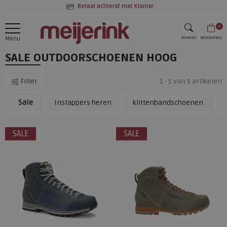
Betaal achteraf met Klarna!
0
zoeken
Winkeltas
Menu
SALE OUTDOORSCHOENEN HOOG
zoeken
Filter
1 - 5 van 5 artikelen
Sale
Instappers heren
klittenbandschoenen
SALE
SALE