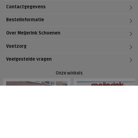
Contactgegevens
Bestelinformatie
Over Meijerink Schoenen
Voetzorg
Veelgestelde vragen
Onze winkels
Meijerink Hoorn
Meijerink Heemskerk