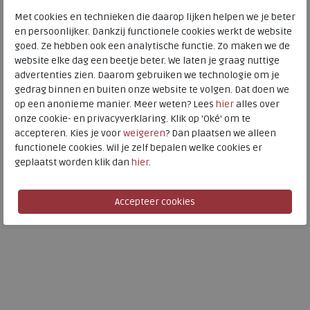
Met cookies en technieken die daarop lijken helpen we je beter
en persoonlijker. Dankzij functionele cookies werkt de website
goed. Ze hebben ook een analytische functie. Zo maken we de
website elke dag een beetje beter. We laten je graag nuttige
Josef Seibel
advertenties zien. Daarom gebruiken we technologie om je
gedrag binnen en buiten onze website te volgen. Dat doen we
op een anonieme manier. Meer weten? Lees
hier
alles over
Enrico 32 indigo-kombi
onze cookie- en privacyverklaring. Klik op 'Oké' om te
accepteren. Kies je voor
weigeren
? Dan plaatsen we alleen
€ 109,95
functionele cookies. Wil je zelf bepalen welke cookies er
€ 76,97
geplaatst worden klik dan
hier
.
Beschikbare maten
46