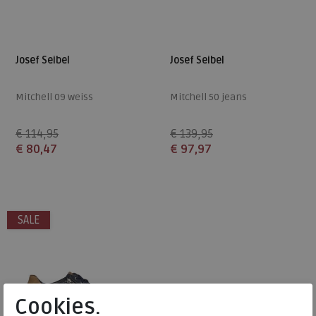
Josef Seibel
Josef Seibel
Mitchell 09 weiss
Mitchell 50 jeans
€ 114,95
€ 139,95
€ 80,47
€ 97,97
Beschikbare maten
Beschikbare maten
41
45
46
42
SALE
Cookies.