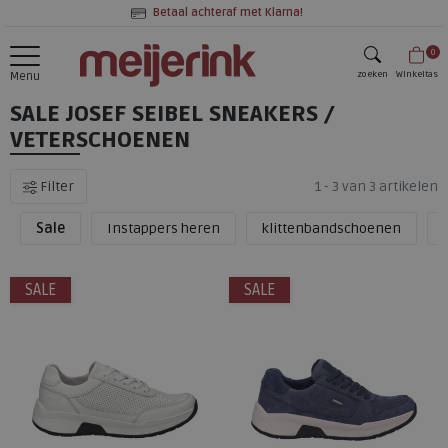
Betaal achteraf met Klarna!
0
zoeken
Winkeltas
Menu
SALE JOSEF SEIBEL SNEAKERS /
zoeken
VETERSCHOENEN
Filter
1 - 3 van 3 artikelen
Sale
Instappers heren
klittenbandschoenen
SALE
SALE