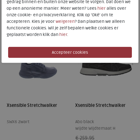
gedrag binnen en buiten onze website te volgen. Dat doen we
op een anonieme manier. Meer weten? Lees
hier
alles over
Beschikbare maten
Beschikbare maten
onze cookie- en privacyverklaring. Klik op 'Oké' om te
7,5
12
41
42
47
accepteren. Kies je voor
weigeren
? Dan plaatsen we alleen
functionele cookies. Wil je zelf bepalen welke cookies er
SALE
geplaatst worden klik dan
hier
.
Xsensible Stretchwalker
Xsensible Stretchwalker
SWX6 zwart
Abo black
wijdte Wijdtemaat H
€ 259,95