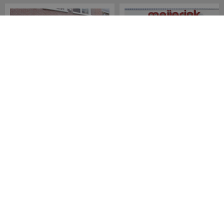
Meijerink Hoorn
Meijerink Heemskerk
Nieuwsteeg 39
Deutzstraat 21 A
1621 EC, Hoorn
1961 NS, Heemskerk
0229-296675
0251-446006
Betaalmogelijkheden