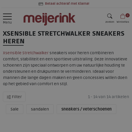
Betaal achteraf met Klarna!
0
zoeken
Winkeltas
Menu
XSENSIBLE STRETCHWALKER SNEAKERS
zoeken
HEREN
Xsensible Stretchwalker
sneakers voor heren combineren
comfort, stabiliteit en een sportieve uitstraling. Deze innovatieve
schoenen zijn speciaal ontworpen om uw natuurlijke houding te
ondersteunen en drukpunten te verminderen. Ideaal voor
mannen die lange dagen maken en geen concessies willen doen
op het gebied van comfort en stijl.
Filter
1 - 14 van 14 artikelen
Sale
sandalen
sneakers / veterschoenen