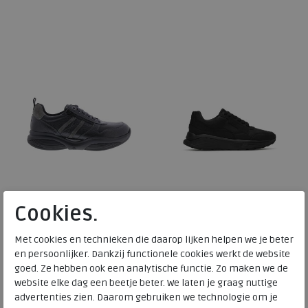
Beschikbare maten
Beschikbare maten
40
41
42
40
41
43
45
Cookies.
Xsensible Stretchwalker
Xsensible Stretchwalker
Met cookies en technieken die daarop lijken helpen we je beter
SWX3 black
Golden Gate Men black
en persoonlijker. Dankzij functionele cookies werkt de website
wijdte Wijdtemaat H
wijdte Wijdtemaat H
goed. Ze hebben ook een analytische functie. Zo maken we de
website elke dag een beetje beter. We laten je graag nuttige
advertenties zien. Daarom gebruiken we technologie om je
€ 239,95
€ 259,95