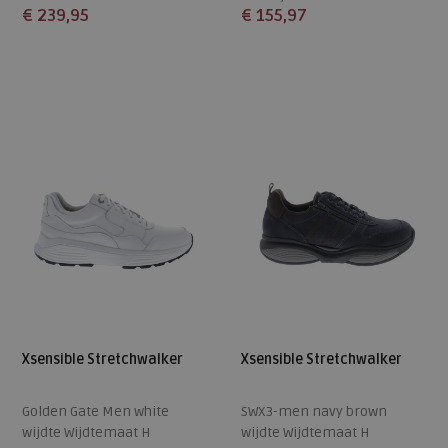
€ 239,95
€ 155,97
Beschikbare maten
Beschikbare maten
7
7,5
41
42
Xsensible Stretchwalker
Xsensible Stretchwalker
Golden Gate Men white
SWX3-men navy brown
wijdte Wijdtemaat H
wijdte Wijdtemaat H