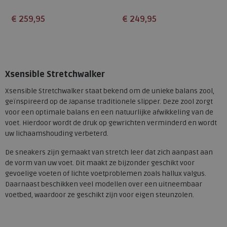
€ 259,95
€ 249,95
Beschikbare maten
Beschikbare maten
44
6
7,5
8
10,5
11,5
Xsensible Stretchwalker
Xsensible Stretchwalker staat bekend om de unieke balans zool,
geïnspireerd op de Japanse traditionele slipper. Deze zool zorgt
voor een optimale balans en een natuurlijke afwikkeling van de
voet. Hierdoor wordt de druk op gewrichten verminderd en wordt
uw lichaamshouding verbeterd.
De sneakers zijn gemaakt van stretch leer dat zich aanpast aan
de vorm van uw voet. Dit maakt ze bijzonder geschikt voor
gevoelige voeten of lichte voetproblemen zoals hallux valgus.
Daarnaast beschikken veel modellen over een uitneembaar
voetbed, waardoor ze geschikt zijn voor eigen steunzolen.