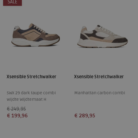
SALE
Xsensible Stretchwalker
Xsensible Stretchwalker
SWX 29 dark taupe combi
Manhattan carbon combi
wijdte Wijdtemaat H
€ 249,95
€ 199,96
€ 289,95
Beschikbare maten
Beschikbare maten
8,5
43
44
45