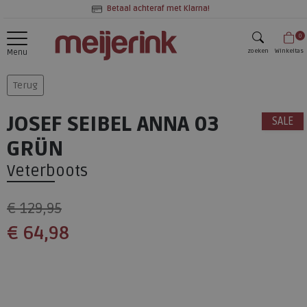
Betaal achteraf met Klarna!
0
zoeken
Winkeltas
Menu
zoeken
Terug
JOSEF SEIBEL ANNA 03
SALE
GRÜN
Veterboots
€ 129,95
€ 64,98