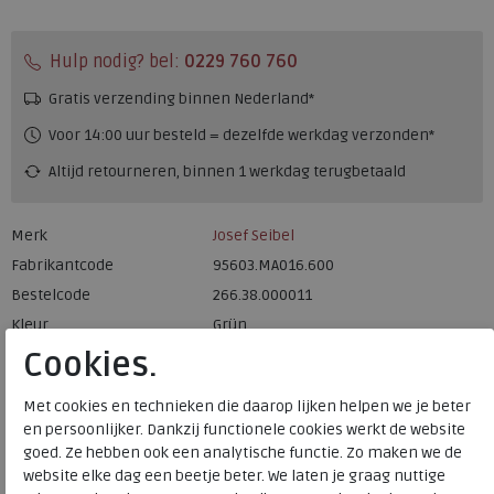
Hulp nodig? bel:
0229 760 760
Gratis verzending binnen Nederland*
Voor 14:00 uur besteld = dezelfde werkdag verzonden*
Altijd retourneren, binnen 1 werkdag terugbetaald
Merk
Josef Seibel
Fabrikantcode
95603.MA016.600
Bestelcode
266.38.000011
Kleur
Grün
Cookies.
Materiaal
Leer
Met cookies en technieken die daarop lijken helpen we je beter
Uitneembaar voetbed
ja
en persoonlijker. Dankzij functionele cookies werkt de website
goed. Ze hebben ook een analytische functie. Zo maken we de
website elke dag een beetje beter. We laten je graag nuttige