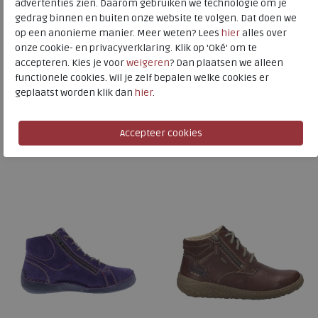
Josef Seibel
advertenties zien. Daarom gebruiken we technologie om je
gedrag binnen en buiten onze website te volgen. Dat doen we
Toon alles van
Josef Seibel
op een anonieme manier. Meer weten? Lees
hier
alles over
onze cookie- en privacyverklaring. Klik op 'Oké' om te
Naar alle
veterboots
accepteren. Kies je voor
weigeren
? Dan plaatsen we alleen
functionele cookies. Wil je zelf bepalen welke cookies er
Naar alle
Josef Seibel veterboots
geplaatst worden klik dan
hier
.
Is dit iets voor u?