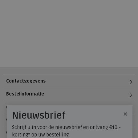
Contactgegevens
Bestelinformatie
Over Meijerink Schoenen
×
Nieuwsbrief
Voetzorg
Schrijf u in voor de nieuwsbrief en ontvang €10,-
Veelgestelde vragen
korting* op uw bestelling.