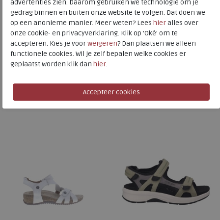
Josef Seibel
advertenties zien. Daarom gebruiken we technologie om je
gedrag binnen en buiten onze website te volgen. Dat doen we
Toon alles van
Josef Seibel
op een anonieme manier. Meer weten? Lees
hier
alles over
onze cookie- en privacyverklaring. Klik op 'Oké' om te
Naar alle
sandalen
accepteren. Kies je voor
weigeren
? Dan plaatsen we alleen
functionele cookies. Wil je zelf bepalen welke cookies er
Naar alle
Josef Seibel sandalen
geplaatst worden klik dan
hier
.
Is dit iets voor u?