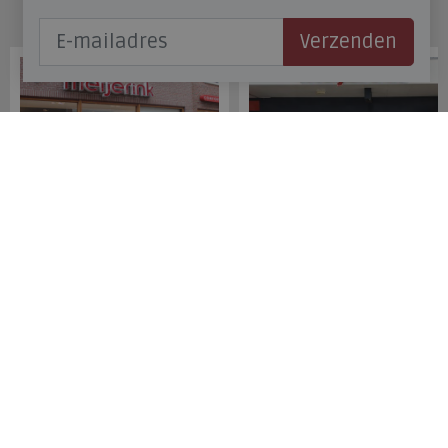
Onze winkels
Verzenden
Meijerink Hoorn
Meijerink Heemskerk
Nieuwsteeg 39
Deutzstraat 21 A
1621 EC, Hoorn
1961 NS, Heemskerk
0229-296675
0251-446006
Betaalmogelijkheden