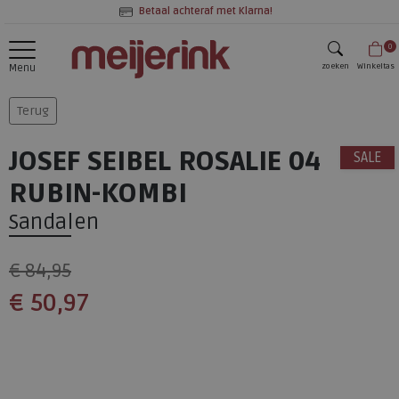
Betaal achteraf met Klarna!
0
zoeken
Winkeltas
Menu
zoeken
Terug
JOSEF SEIBEL ROSALIE 04
SALE
RUBIN-KOMBI
Sandalen
€ 84,95
€ 50,97