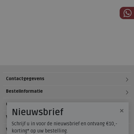
Contactgegevens
Bestelinformatie
Over Meijerink Schoenen
×
Nieuwsbrief
Voetzorg
Schrijf u in voor de nieuwsbrief en ontvang €10,-
Veelgestelde vragen
korting* op uw bestelling.