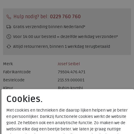
Hulp nodig? bel:
0229 760 760
Gratis verzending binnen Nederland*
Voor 14:00 uur besteld = dezelfde werkdag verzonden*
Altijd retourneren, binnen 1 werkdag terugbetaald
Merk
Josef Seibel
Fabrikantcode
79504.476.471
Bestelcode
215.59.000001
Kleur
Rubin-kombi
Cookies.
Materiaal
Leer
Met cookies en technieken die daarop lijken helpen we je beter
Uitneembaar voetbed
nee
en persoonlijker. Dankzij functionele cookies werkt de website
goed. Ze hebben ook een analytische functie. Zo maken we de
website elke dag een beetje beter. We laten je graag nuttige