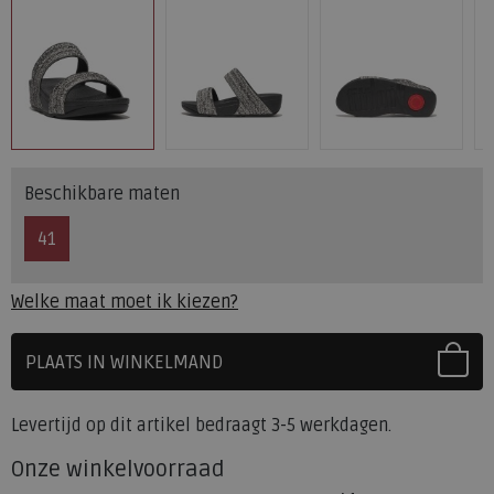
Beschikbare maten
41
Welke maat moet ik kiezen?
PLAATS IN WINKELMAND
SELECTEER EERST UW MAAT
Levertijd op dit artikel bedraagt 3-5 werkdagen.
Onze winkelvoorraad