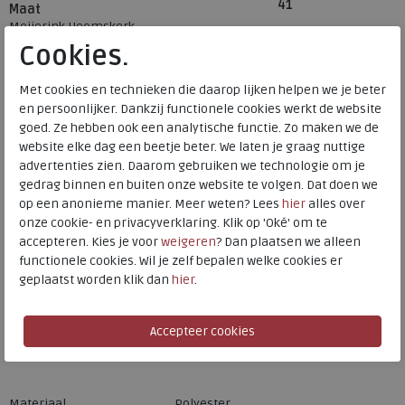
41
Maat
Meijerink Heemskerk
HEEMSKERK
Cookies.
Meijerink Hoorn
HOORN
Met cookies en technieken die daarop lijken helpen we je beter
en persoonlijker. Dankzij functionele cookies werkt de website
goed. Ze hebben ook een analytische functie. Zo maken we de
Hulp nodig? bel:
0229 760 760
website elke dag een beetje beter. We laten je graag nuttige
advertenties zien. Daarom gebruiken we technologie om je
Gratis verzending binnen Nederland*
gedrag binnen en buiten onze website te volgen. Dat doen we
Voor 14:00 uur besteld = dezelfde werkdag verzonden*
op een anonieme manier. Meer weten? Lees
hier
alles over
onze cookie- en privacyverklaring. Klik op 'Oké' om te
Altijd retourneren, binnen 1 werkdag terugbetaald
accepteren. Kies je voor
weigeren
? Dan plaatsen we alleen
functionele cookies. Wil je zelf bepalen welke cookies er
geplaatst worden klik dan
hier
.
Merk
FitFlop
Fabrikantcode
GO2-231
Bestelcode
ffgo2231
Kleur
Black mix
Materiaal
Polyester