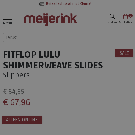
Betaal achteraf met Klarna!
0
zoeken
Winkeltas
Menu
zoeken
Terug
FITFLOP LULU
SALE
SHIMMERWEAVE SLIDES
Slippers
€ 84,95
€ 67,96
ALLEEN ONLINE