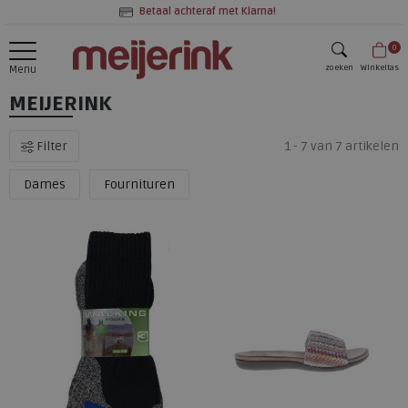
Betaal achteraf met Klarna!
0
zoeken
Winkeltas
Menu
MEIJERINK
zoeken
Filter
1 - 7 van 7 artikelen
Dames
Fournituren