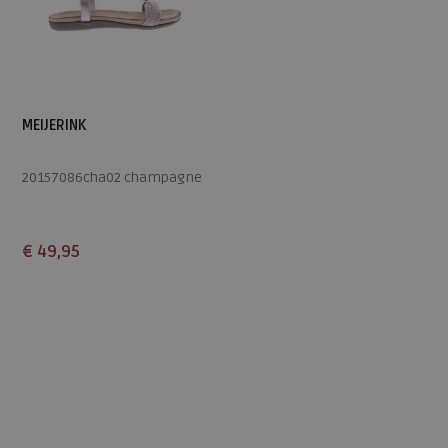
MEIJERINK
20157086cha02 champagne
€ 49,95
Beschikbare maten
37
38
39
40
41
42