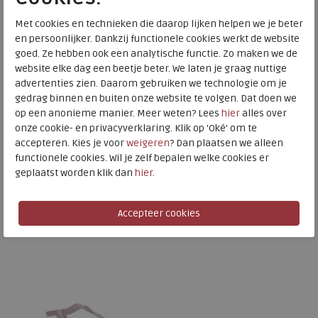
Met cookies en technieken die daarop lijken helpen we je beter
en persoonlijker. Dankzij functionele cookies werkt de website
goed. Ze hebben ook een analytische functie. Zo maken we de
website elke dag een beetje beter. We laten je graag nuttige
MEIJERINK
MEIJERINK
advertenties zien. Daarom gebruiken we technologie om je
gedrag binnen en buiten onze website te volgen. Dat doen we
Schoenspanners hout
20157086blk02 black
op een anonieme manier. Meer weten? Lees
hier
alles over
onze cookie- en privacyverklaring. Klik op 'Oké' om te
accepteren. Kies je voor
weigeren
? Dan plaatsen we alleen
functionele cookies. Wil je zelf bepalen welke cookies er
€ 9,95
€ 49,95
geplaatst worden klik dan
hier
.
Beschikbare maten
Beschikbare maten
38
37
38
39
40
41
42