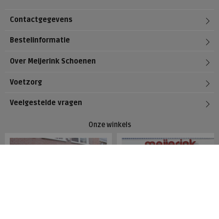
Contactgegevens
Bestelinformatie
Over Meijerink Schoenen
Voetzorg
Veelgestelde vragen
Onze winkels
Meijerink Hoorn
Meijerink Heemskerk