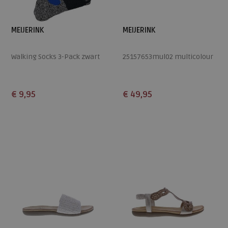
MEIJERINK
MEIJERINK
Walking Socks 3-Pack zwart
25157653mul02 multicolour
€ 9,95
€ 49,95
Beschikbare maten
Beschikbare maten
ONE
37
38
39
40
41
42