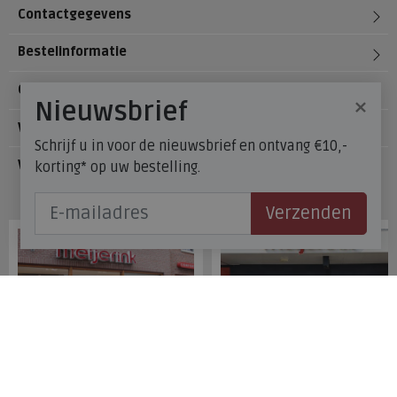
Contactgegevens
Bestelinformatie
Over Meijerink Schoenen
×
Nieuwsbrief
Voetzorg
Schrijf u in voor de nieuwsbrief en ontvang €10,-
Veelgestelde vragen
korting* op uw bestelling.
Onze winkels
Verzenden
Meijerink Hoorn
Meijerink Heemskerk