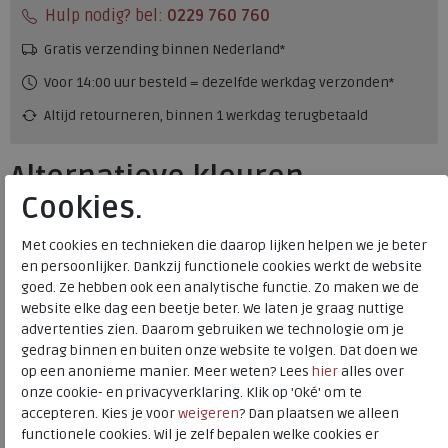
Hulp nodig? bel:
0229 760 760
Gratis verzending binnen Nederland*
Voor 14:00 uur besteld = dezelfde werkdag verzonden*
Altijd retourneren, binnen 1 werkdag terugbetaald
Alternatieve kleuren
Cookies.
Met cookies en technieken die daarop lijken helpen we je beter
en persoonlijker. Dankzij functionele cookies werkt de website
goed. Ze hebben ook een analytische functie. Zo maken we de
website elke dag een beetje beter. We laten je graag nuttige
advertenties zien. Daarom gebruiken we technologie om je
Merk
Nimco
gedrag binnen en buiten onze website te volgen. Dat doen we
Fabrikantcode
70404.3.151
op een anonieme manier. Meer weten? Lees
hier
alles over
Bestelcode
234.19.000037
onze cookie- en privacyverklaring. Klik op 'Oké' om te
accepteren. Kies je voor
weigeren
? Dan plaatsen we alleen
Kleur
White combi
functionele cookies. Wil je zelf bepalen welke cookies er