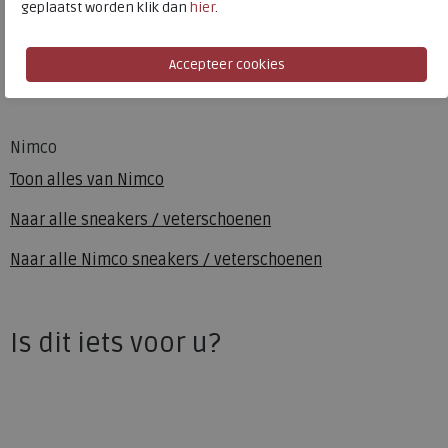
geplaatst worden klik dan
hier
.
Materiaal
Leer
Wijdtemaat
k
Uitneembaar voetbed
ja
Nimco
Toon alles van
Nimco
Naar alle
sneakers / veterschoenen
Naar alle
Nimco sneakers / veterschoenen
Is dit iets voor u?