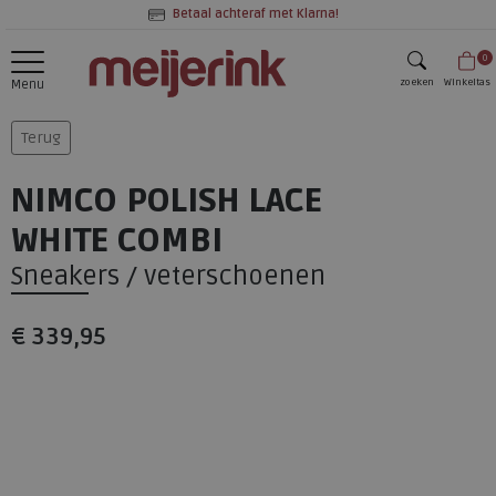
Betaal achteraf met Klarna!
0
zoeken
Winkeltas
Menu
zoeken
Terug
NIMCO POLISH LACE
WHITE COMBI
Sneakers / veterschoenen
€ 339,95