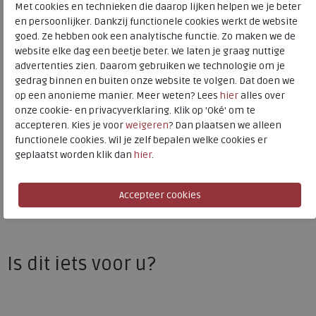
Met cookies en technieken die daarop lijken helpen we je beter
Materiaal
Velour
en persoonlijker. Dankzij functionele cookies werkt de website
goed. Ze hebben ook een analytische functie. Zo maken we de
Wijdtemaat
f+
website elke dag een beetje beter. We laten je graag nuttige
Uitneembaar voetbed
nee
advertenties zien. Daarom gebruiken we technologie om je
Hakhoogte
2.50 cm
gedrag binnen en buiten onze website te volgen. Dat doen we
op een anonieme manier. Meer weten? Lees
hier
alles over
onze cookie- en privacyverklaring. Klik op 'Oké' om te
accepteren. Kies je voor
weigeren
? Dan plaatsen we alleen
Rohde
functionele cookies. Wil je zelf bepalen welke cookies er
Toon alles van
Rohde
geplaatst worden klik dan
hier
.
Naar alle
pantoffels
Naar alle
Rohde pantoffels
Is dit iets voor u?