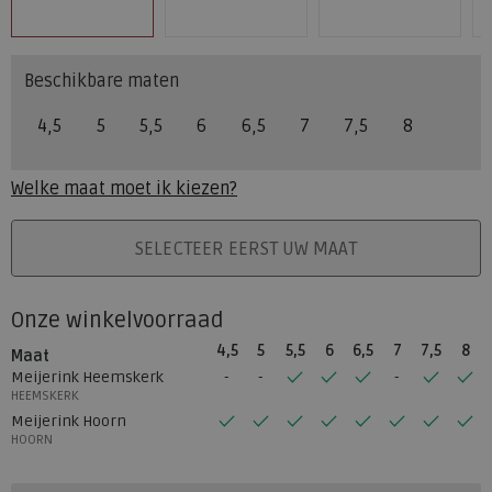
Beschikbare maten
4,5
5
5,5
6
6,5
7
7,5
8
Welke maat moet ik kiezen?
PLAATS IN WINKELMAND
SELECTEER EERST UW MAAT
Onze winkelvoorraad
4,5
5
5,5
6
6,5
7
7,5
8
Maat
Meijerink Heemskerk
HEEMSKERK
Meijerink Hoorn
HOORN