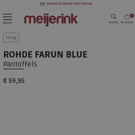
Betaal achteraf met Klarna!
0
zoeken
Winkeltas
Menu
zoeken
Terug
ROHDE FARUN BLUE
Pantoffels
€ 59,95