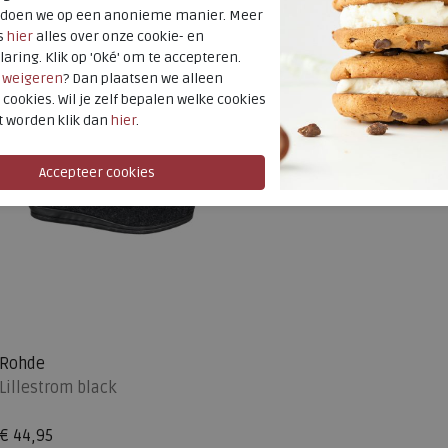
t doen we op een anonieme manier. Meer
s
hier
alles over onze cookie- en
laring. Klik op 'Oké' om te accepteren.
r
weigeren
? Dan plaatsen we alleen
 cookies. Wil je zelf bepalen welke cookies
t worden klik dan
hier
.
Rohde
Lillestrom black
€ 44,95