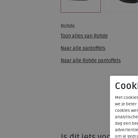
Rohde
Toon alles van
Rohde
Naar alle
pantoffels
Naar alle
Rohde pantoffels
Cook
Met cookies
we je beter
cookies wer
analytische
dag een bee
advertenti
Is dit iets voor u?
om je gedra