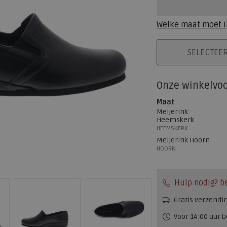
Welke maat moet i
PLAATS IN WINK
SELECTEE
Onze winkelvo
Maat
Meijerink
Heemskerk
HEEMSKERK
Meijerink Hoorn
HOORN
Hulp nodig? b
Gratis verzendi
Voor 14:00 uur b