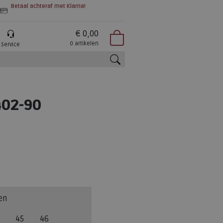
Betaal achteraf met Klarna!
€ 0,00
0 artikelen
Service
zoeken
02-90
en
45
46