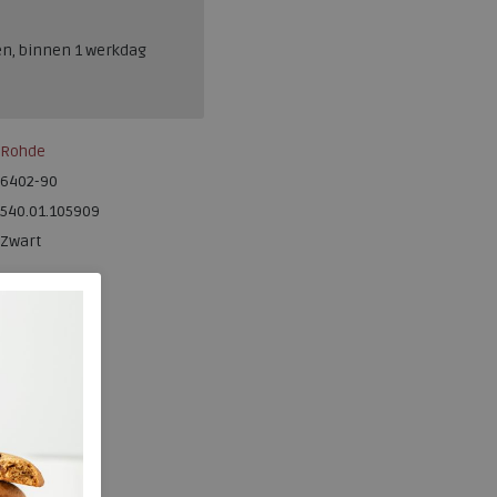
en, binnen 1 werkdag
Rohde
6402-90
540.01.105909
Zwart
Kunststof
g
nee