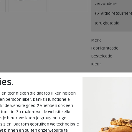
verzonden*
Altijd retourner
terugbetaald
Merk
Fabrikantcode
Bestelcode
Kleur
ies.
Materiaal
Wijdtemaat
 en technieken die daarop lijken helpen
Uitneembaar
 en persoonlijker. Dankzij functionele
voetbed
kt de website goed. Ze hebben ook een
 functie. Zo maken we de website elke
tje beter. We laten je graag nuttige
es zien. Daarom gebruiken we technologie
g binnen en buiten onze website te