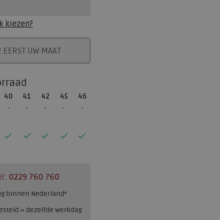
k kiezen?
ELMAND
R EERST UW MAAT
orraad
40
41
42
45
46
el:
0229 760 760
ng binnen Nederland*
esteld = dezelfde werkdag