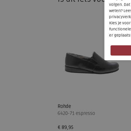
volgen. Da
weten? Lee
privacyverk
Kies je voo
functionele
er geplaats
Rohde
6420-71 espresso
€ 89,95