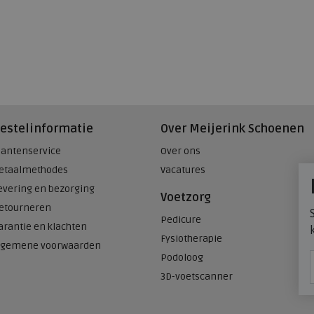
estelinformatie
Over Meijerink Schoenen
lantenservice
Over ons
etaalmethodes
Vacatures
evering en bezorging
Voetzorg
etourneren
Pedicure
arantie en klachten
Fysiotherapie
lgemene voorwaarden
Podoloog
3D-voetscanner