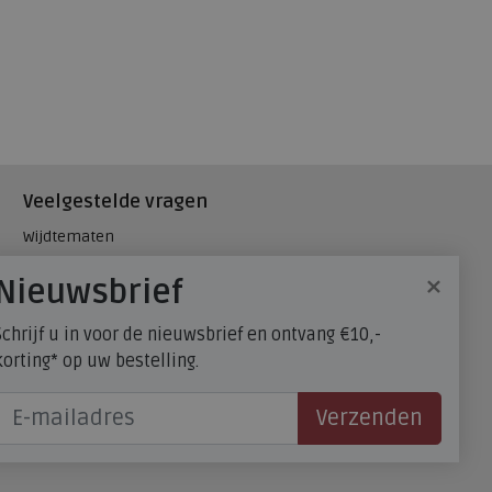
Veelgestelde vragen
Wijdtematen
Hielspoor
×
Nieuwsbrief
Maatadvies, wat is mijn
schoenmaat?
Schrijf u in voor de nieuwsbrief en ontvang €10,-
FitFlop - maatadvies
korting* op uw bestelling.
Verzenden