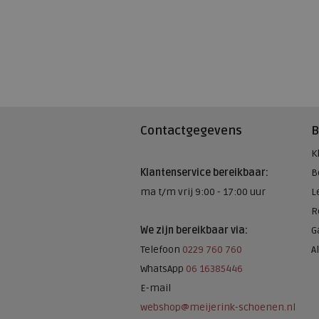
Contactgegevens
B
K
Klantenservice bereikbaar:
B
ma t/m vrij 9:00 - 17:00 uur
L
R
We zijn bereikbaar via:
G
Telefoon
0229 760 760
A
WhatsApp
06 16385446
E-mail
webshop@meijerink-schoenen.nl