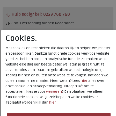
Hulp nodig? bel:
0229 760 760
Gratis verzending binnen Nederland*
Voor 14:00 uur besteld = dezelfde werkdag verzonden*
Cookies.
Altijd retourneren, binnen 1 werkdag terugbetaald
Met cookies en technieken die daarop lijken helpen we je beter
en persoonlijker. Dankzij functionele cookies werkt de website
Merk
Rohde
goed. Ze hebben ook een analytische functie. Zo maken we de
Fabrikantcode
1515-71
website elke dag een beetje beter. We laten je graag nuttige
Bestelcode
500.28.104856
advertenties zien. Daarom gebruiken we technologie om je
gedrag binnen en buiten onze website te volgen. Dat doen we
Kleur
Espresso
op een anonieme manier. Meer weten? Lees
hier
alles over
onze cookie- en privacyverklaring. Klik op 'Oké' om te
Materiaal
Leer
accepteren. Kies je voor
weigeren
? Dan plaatsen we alleen
functionele cookies. Wil je zelf bepalen welke cookies er
Uitneembaar voetbed
nee
geplaatst worden klik dan
hier
.
Hakhoogte
1.50 cm