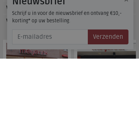
Nieuwsbrief
Voetzorg
Schrijf u in voor de nieuwsbrief en ontvang €10,-
korting* op uw bestelling.
Veelgestelde vragen
Onze winkels
Verzenden
Meijerink Hoorn
Meijerink Heemskerk
Nieuwsteeg 39
Deutzstraat 21 A
1621 EC, Hoorn
1961 NS, Heemskerk
0229-296675
0251-446006
Betaalmogelijkheden