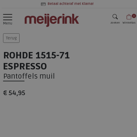
Betaal achteraf met Klarna!
0
zoeken
Winkeltas
Menu
zoeken
Terug
ROHDE 1515-71
ESPRESSO
Pantoffels muil
€ 54,95