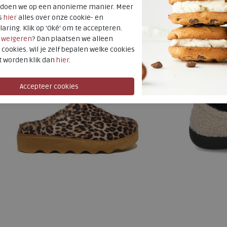
t doen we op een anonieme manier. Meer
37
38
39
40
41
42
37
38
s
hier
alles over onze cookie- en
laring. Klik op 'Oké' om te accepteren.
r
weigeren
? Dan plaatsen we alleen
 cookies. Wil je zelf bepalen welke cookies
t worden klik dan
hier
.