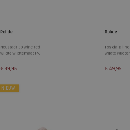
Rohde
Rohde
Neustadt-50 wine red
Foggia-D lin
wijdte Wijdtemaat F½
wijdte Wijdte
€ 39,95
€ 49,95
Beschikbare maten
Beschikbare
NIEUW
38
39
40
41
42
43
37
38