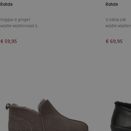
Rohde
Rohde
Foggia-D ginger
D.Olbia silk
wijdte Wijdtemaat G
wijdte Wijdte
€ 59,95
€ 69,95
Beschikbare maten
Beschikbare
37
38
39
40
41
37
38