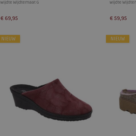
wijdte Wijdtemaat G
wijdte Wijdte
€ 69,95
€ 59,95
Beschikbare maten
Beschikbare
NIEUW
37
38
39
40
41
42
NIEUW
37
38