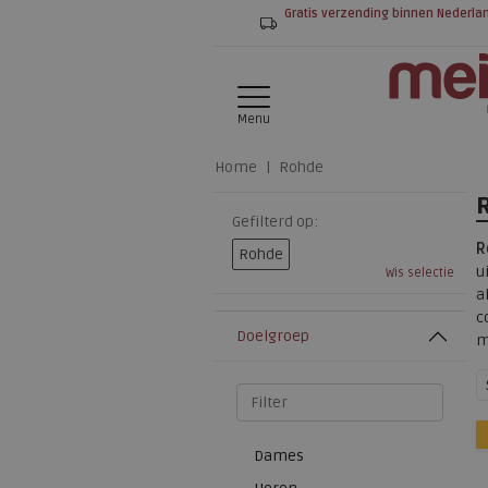
Gratis verzending binnen Nederla
Menu
Home
Rohde
Gefilterd op:
R
Rohde
u
Wis selectie
a
c
Doelgroep
m
Dames