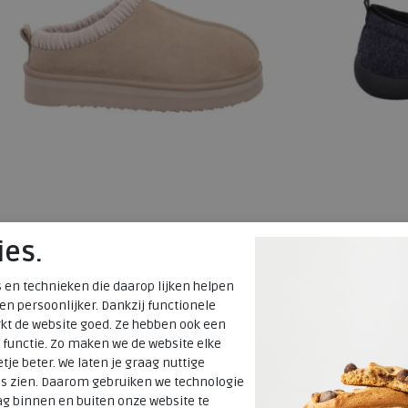
ies.
Rohde
Rohde
 en technieken die daarop lijken helpen
 en persoonlijker. Dankzij functionele
Genova natural
D.Olbia ocea
kt de website goed. Ze hebben ook een
wijdte Wijdte
 functie. Zo maken we de website elke
tje beter. We laten je graag nuttige
€ 89,95
€ 69,95
es zien. Daarom gebruiken we technologie
g binnen en buiten onze website te
Beschikbare maten
Beschikbare