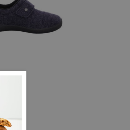
n
maat G
 maten