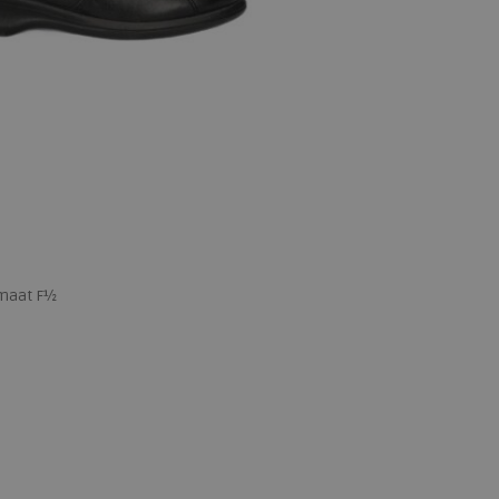
emaat F½
 maten
6
6,5
7
7,5