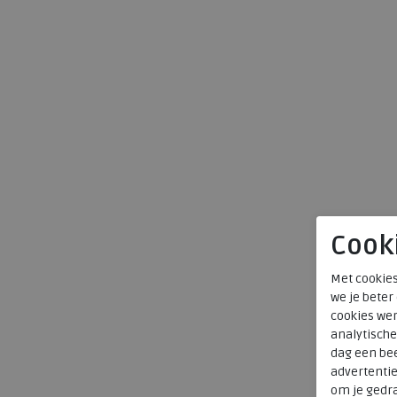
Cook
Met cookies
we je beter
cookies wer
analytische
dag een bee
advertenti
om je gedra