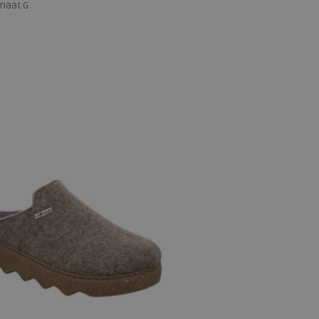
maat G
 maten
39
40
41
42