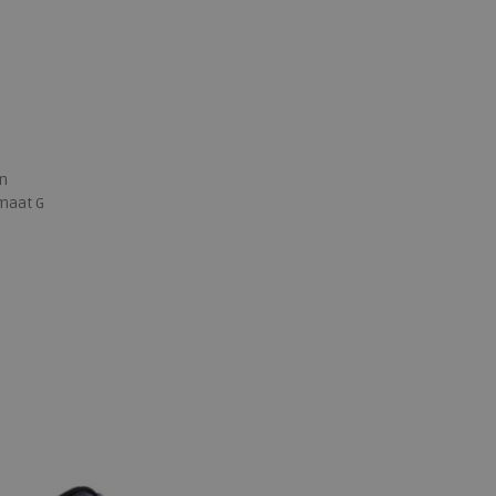
en
maat G
 maten
39
40
41
42