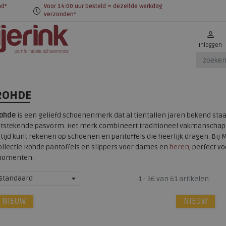
nd*
Voor 14:00 uur besteld = dezelfde werkdag
verzonden*
Inloggen
ROHDE
ohde
is een geliefd schoenenmerk dat al tientallen jaren bekend staa
itstekende pasvorm. Het merk combineert traditioneel vakmanscha
ltijd kunt rekenen op schoenen en pantoffels die heerlijk dragen. Bij
ollectie Rohde pantoffels en slippers voor dames en
heren
, perfect v
omenten.
Standaard
1 - 36 van 61 artikelen
NIEUW
NIEUW