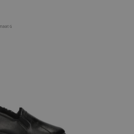
maat G
 maten
39
40
41
42