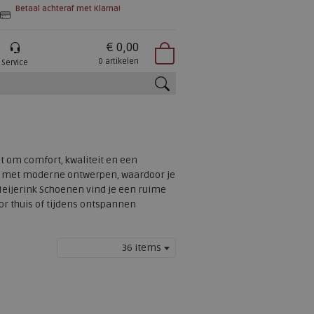
Betaal achteraf met Klarna!
€ 0,00
0 artikelen
Service
zoeken
t om comfort, kwaliteit en een
p met moderne ontwerpen, waardoor je
 Meijerink Schoenen vind je een ruime
oor thuis of tijdens ontspannen
36 items