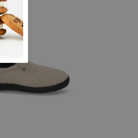
39
40
41
42