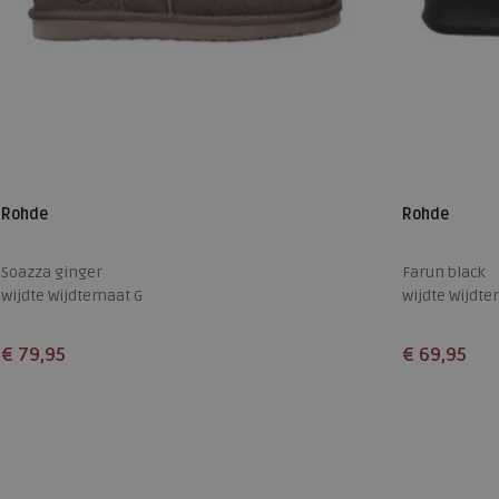
Rohde
Rohde
Soazza ginger
Farun black
wijdte Wijdtemaat G
wijdte Wijdt
€ 79,95
€ 69,95
Beschikbare maten
Beschikbare
37
38
39
40
41
42
5
5,5