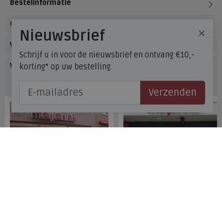
Bestelinformatie
Over Meijerink Schoenen
×
Nieuwsbrief
Voetzorg
Schrijf u in voor de nieuwsbrief en ontvang €10,-
korting* op uw bestelling.
Veelgestelde vragen
Onze winkels
Verzenden
Meijerink Hoorn
Meijerink Heemskerk
Nieuwsteeg 39
Deutzstraat 21 A
1621 EC, Hoorn
1961 NS, Heemskerk
0229-296675
0251-446006