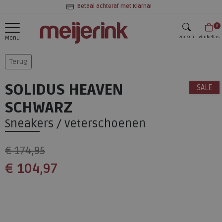
Betaal achteraf met Klarna!
0
zoeken
Winkeltas
Menu
zoeken
Terug
SOLIDUS HEAVEN
SALE
SCHWARZ
Sneakers / veterschoenen
€ 174,95
€ 104,97