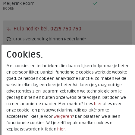
Meijerink Hoorn
HOORN
Hulp nodig? bel:
0229 760 760
Gratis verzending binnen Nederland*
Voor 14:00 uur besteld = dezelfde werkdag verzonden*
Cookies.
Altijd retourneren, binnen 1 werkdag terugbetaald
Met cookies en technieken die daarop lijken helpen we je beter
en persoonlijker. Dankzij functionele cookies werkt de website
Merk
Solidus
goed. Ze hebben ook een analytische functie. Zo maken we de
Fabrikantcode
27001-00992
website elke dag een beetje beter. We laten je graag nuttige
advertenties zien. Daarom gebruiken we technologie om je
Bestelcode
234.01.111707
gedrag binnen en buiten onze website te volgen. Dat doen we
Kleur
Schwarz
op een anonieme manier. Meer weten? Lees
hier
alles over
onze cookie- en privacyverklaring. Klik op 'Oké' om te
accepteren. Kies je voor
weigeren
? Dan plaatsen we alleen
Materiaal
Leer en nubuck
functionele cookies. Wil je zelf bepalen welke cookies er
Wijdtemaat
h
geplaatst worden klik dan
hier
.
Uitneembaar voetbed
ja