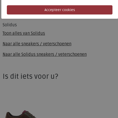
Hakhoogte
2.00 cm
Solidus
Toon alles van
Solidus
Naar alle
sneakers / veterschoenen
Naar alle
Solidus sneakers / veterschoenen
Is dit iets voor u?